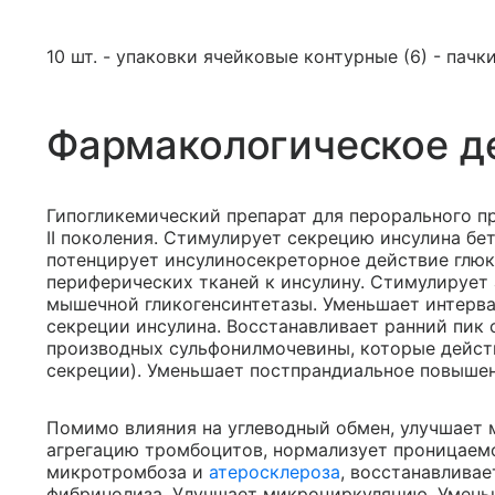
10 шт. - упаковки ячейковые контурные (6) - пачк
Фармакологическое д
Гипогликемический препарат для перорального 
II поколения. Стимулирует секрецию инсулина б
потенцирует инсулиносекреторное действие глюк
периферических тканей к инсулину. Стимулирует
мышечной гликогенсинтетазы. Уменьшает интерва
секреции инсулина. Восстанавливает ранний пик 
производных сульфонилмочевины, которые действ
секреции). Уменьшает постпрандиальное повышен
Помимо влияния на углеводный обмен, улучшает
агрегацию тромбоцитов, нормализует проницаемо
микротромбоза и
атеросклероза
, восстанавлива
фибринолиза. Улучшает микроциркуляцию. Уменьш