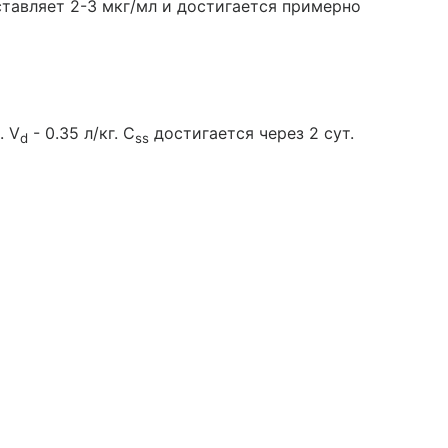
тавляет 2-3 мкг/мл и достигается примерно
. V
- 0.35 л/кг. C
достигается через 2 сут.
d
ss