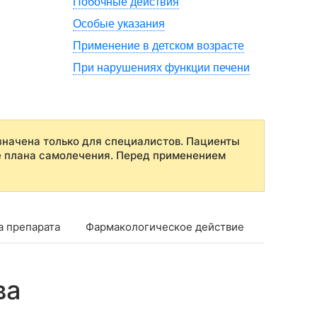
Побочные действия
Особые указания
Применение в детском возрасте
При нарушениях функции печени
начена только для специалистов. Пациенты
е плана самолечения. Перед применением
а препарата
Фармакологическое действие
Фармако
ва