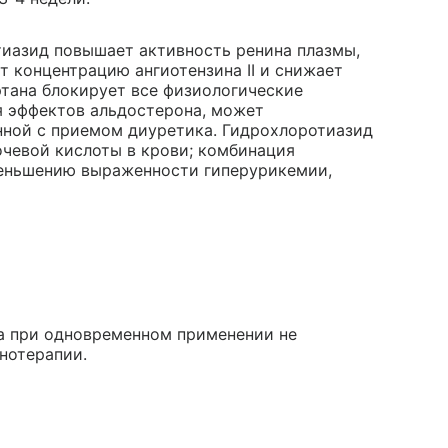
иазид повышает активность ренина плазмы,
 концентрацию ангиотензина II и снижает
ртана блокирует все физиологические
ия эффектов альдостерона, может
нной с приемом диуретика. Гидрохлоротиазид
чевой кислоты в крови; комбинация
меньшению выраженности гиперурикемии,
а при одновременном применении не
нотерапии.