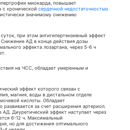
гипертрофии миокарда, повышает
в с хронической
сердечной недостаточностью
атистически значимому снижению
 суток, при этом антигипертензивный эффект
 Снижение АД в конце действия дозы
ального эффекта лозартана, через 5-6 ч
ет.
йствия на ЧСС, обладает умеренным и
ический эффект которого связан с
лия, магния, воды в дистальном отделе
 мочевой кислоты. Обладает
о развивается за счет расширения артериол.
е АД. Диуретический эффект наступает через
ается 6-12 ч. Максимальный
дня, но для достижения оптимального
3-4 недели.