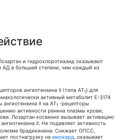
ействие
Лозартан и гидрохлоротиазид оказывают
я АД в большей степени, чем каждый из
пторов ангиотензина II (типа AT
) для
1
 фармакологически активный метаболит Е-3174
ангиотензина II на AT
-рецепторы
1
ышению активности ренина плазмы крови,
ови. Лозартан косвенно вызывает активацию
ангиотензина II. Не подавляет активность
аболизме брадикинина. Снижает ОПСС,
ает постнагрузку на
миокард
, оказывает