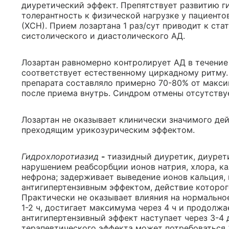
диуретический эффект. Препятствует развитию 
толерантность к физической нагрузке у пациенто
(ХСН). Прием лозартана 1 раз/сут приводит к ст
систолического и диастолического АД.
Лозартан равномерно контролирует АД в течение
соответствует естественному циркадному ритму.
препарата составляло примерно 70-80% от максим
после приема внутрь. Синдром отмены отсутству
Лозартан не оказывает клинически значимого де
преходящим урикозурическим эффектом.
Гидрохлоротиазид
-
тиазидный диуретик, диурет
нарушением реабсорбции ионов натрия, хлора, ка
нефрона; задерживает выведение ионов кальция,
антигипертензивным эффектом, действие которог
Практически не оказывает влияния на нормально
1-2 ч, достигает максимума через 4 ч и продолж
антигипертензивный эффект наступает через 3-4 
терапевтического эффекта может потребоваться 