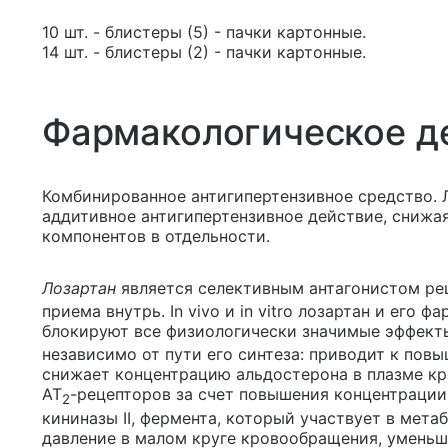
10 шт. - блистеры (5) - пачки картонные.
14 шт. - блистеры (2) - пачки картонные.
Фармакологическое д
Комбинированное антигипертензивное средство. 
аддитивное антигипертензивное действие, снижа
компонентов в отдельности.
Лозартан
является селективным антагонистом реце
приема внутрь. In vivo и in vitro лозартан и его
блокируют все физиологически значимые эффекты 
независимо от пути его синтеза: приводит к пов
снижает концентрацию альдостерона в плазме кр
АТ
-рецепторов за счет повышения концентрации 
2
кининазы II, фермента, который участвует в мет
давление в малом круге кровообращения, уменьш