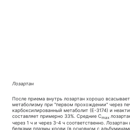
Лозартан
После приема внутрь лозартан хорошо всасывает
метаболизму при "первом прохождении" через пе
карбоксилированный метаболит (Е-3174) и неакт
составляет примерно 33%. Средние C
лозарта
max
через 1 ч и через 3-4 ч соответственно. Лозарта
белками плазмы крови (в основном с альбуминами