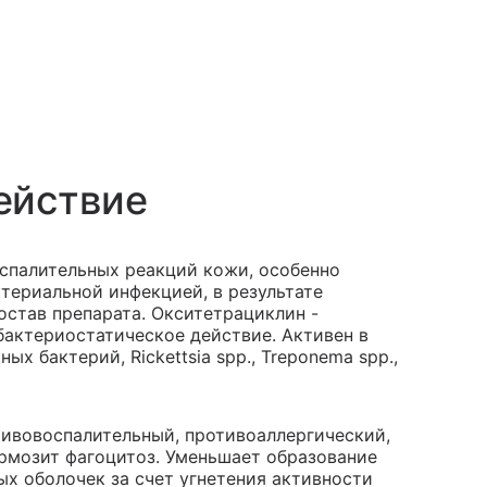
ействие
оспалительных реакций кожи, особенно
териальной инфекцией, в результате
остав препарата. Окситетрациклин -
бактериостатическое действие. Активен в
 бактерий, Rickettsia spp., Treponema spp.,
тивовоспалительный, противоаллергический,
рмозит фагоцитоз. Уменьшает образование
х оболочек за счет угнетения активности