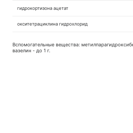
гидрокортизона ацетат
окситетрациклина гидрохлорид
Вспомогательные вещества: метилпарагидроксибен
вазелин - до 1 г.