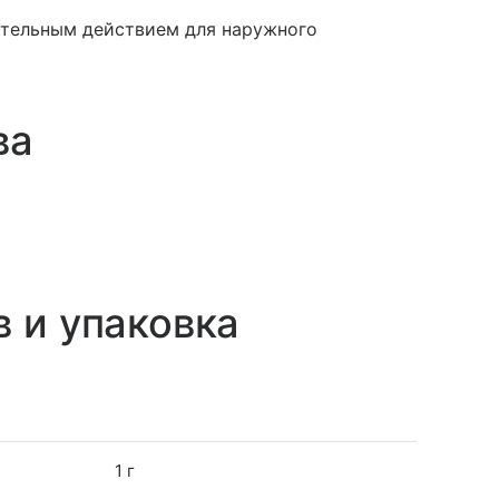
ительным действием для наружного
ва
в и упаковка
1 г