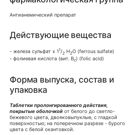
Антианемический препарат
Действующие вещества
1
- железа сульфат х 1
/
H
O (ferrous sulfate)
2
2
- фолиевая кислота (вит. B
) (folic acid)
c
Форма выпуска, состав и
упаковка
Таблетки пролонгированного действия,
покрытые оболочкой
от белого до светло-
бежевого цвета, двояковыпуклые, с гладкой
поверхностью; на поперечном разрезе - бурого
цвета с белой окантовкой.