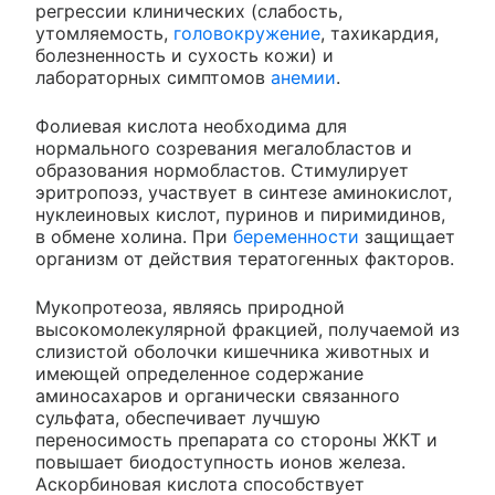
регрессии клинических (слабость,
утомляемость,
головокружение
, тахикардия,
болезненность и сухость кожи) и
лабораторных симптомов
анемии
.
Фолиевая кислота необходима для
нормального созревания мегалобластов и
образования нормобластов. Стимулирует
эритропоэз, участвует в синтезе аминокислот,
нуклеиновых кислот, пуринов и пиримидинов,
в обмене холина. При
беременности
защищает
организм от действия тератогенных факторов.
Мукопротеоза, являясь природной
высокомолекулярной фракцией, получаемой из
слизистой оболочки кишечника животных и
имеющей определенное содержание
аминосахаров и органически связанного
сульфата, обеспечивает лучшую
переносимость препарата со стороны ЖКТ и
повышает биодоступность ионов железа.
Аскорбиновая кислота способствует