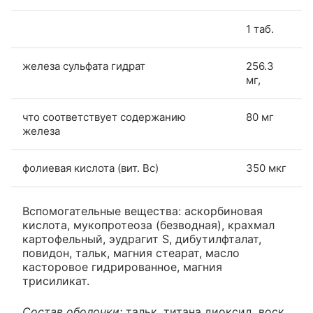
1 таб.
железа сульфата гидрат
256.3
мг,
что соответствует содержанию
80 мг
железа
фолиевая кислота (вит. Bc)
350 мкг
Вспомогательные вещества: аскорбиновая
кислота, мукопротеоза (безводная), крахмал
картофельный, эудрагит S, дибутилфталат,
повидон, тальк, магния стеарат, масло
касторовое гидрированное, магния
трисиликат.
Состав оболочки:
тальк, титана диоксид, воск