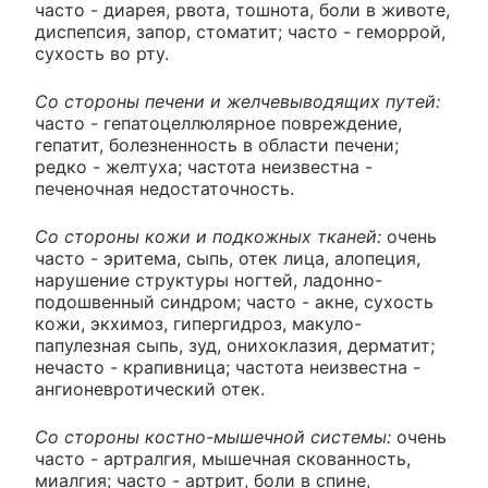
часто - диарея, рвота, тошнота, боли в животе,
диспепсия, запор, стоматит; часто - геморрой,
сухость во рту.
Со стороны печени и желчевыводящих путей:
часто - гепатоцеллюлярное повреждение,
гепатит, болезненность в области печени;
редко - желтуха; частота неизвестна -
печеночная недостаточность.
Со стороны кожи и подкожных тканей:
очень
часто - эритема, сыпь, отек лица, алопеция,
нарушение структуры ногтей, ладонно-
подошвенный синдром; часто - акне, сухость
кожи, экхимоз, гипергидроз, макуло-
папулезная сыпь, зуд, онихоклазия, дерматит;
нечасто - крапивница; частота неизвестна -
ангионевротический отек.
Со стороны костно-мышечной системы:
очень
часто - артралгия, мышечная скованность,
миалгия; часто - артрит, боли в спине,