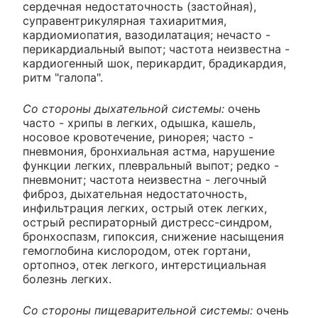
сердечная недостаточность (застойная),
суправентрикулярная тахиаритмия,
кардиомиопатия, вазодилатация; нечасто -
перикардиальный выпот; частота неизвестна -
кардиогенный шок, перикардит, брадикардия,
ритм "галопа".
Со стороны дыхательной системы:
очень
часто - хрипы в легких, одышка, кашель,
носовое кровотечение, ринорея; часто -
пневмония, бронхиальная астма, нарушение
функции легких, плевральный выпот; редко -
пневмонит; частота неизвестна - легочный
фиброз, дыхательная недостаточность,
инфильтрация легких, острый отек легких,
острый респираторный дистресс-синдром,
бронхоспазм, гипоксия, снижение насыщения
гемоглобина кислородом, отек гортани,
ортопноэ, отек легкого, интерстициальная
болезнь легких.
Со стороны пищеварительной системы:
очень