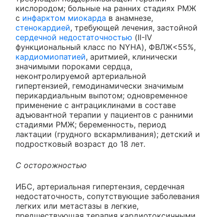
кислородом; больные на ранних стадиях РМЖ
с
инфарктом миокарда
в анамнезе,
стенокардией
, требующей лечения, застойной
сердечной недостаточностью
(II-IV
функциональный класс по NYHA), ФВЛЖ<55%,
кардиомиопатией
, аритмией, клинически
значимыми пороками сердца,
неконтролируемой артериальной
гипертензией, гемодинамически значимым
перикардиальным выпотом; одновременное
применение с антрациклинами в составе
адъювантной терапии у пациентов с ранними
стадиями РМЖ; беременность, период
лактации (грудного вскармливания); детский и
подростковый возраст до 18 лет.
С осторожностью
ИБС, артериальная гипертензия, сердечная
недостаточность, сопутствующие заболевания
легких или метастазы в легкие,
предшествующая терапия кардиотоксичными