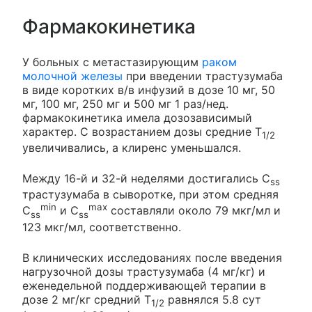
Фармакокинетика
У больных с метастазирующим
раком
молочной железы
при введении трастузумаба
в виде коротких в/в инфузий в дозе 10 мг, 50
мг, 100 мг, 250 мг и 500 мг 1 раз/нед.
фармакокинетика имела дозозависимый
характер. С возрастанием дозы средние T
1/2
увеличивались, а клиренс уменьшался.
Между 16-й и 32-й неделями достигались C
ss
трастузумаба в сыворотке, при этом средняя
min
max
C
и C
составляли около 79 мкг/мл и
ss
ss
123 мкг/мл, соответственно.
В клинических исследованиях после введения
нагрузочной дозы трастузумаба (4 мг/кг) и
еженедельной поддерживающей терапии в
дозе 2 мг/кг средний T
равнялся 5.8 сут
1/2