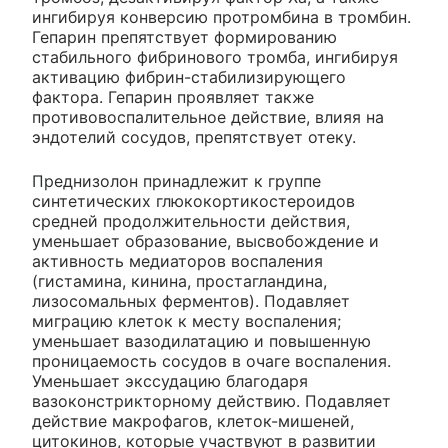
ингибируя конверсию протромбина в тромбин.
Гепарин препятствует формированию
стабильного фибринового тромба, ингибируя
активацию фибрин-стабилизирующего
фактора. Гепарин проявляет также
противовоспалительное действие, влияя на
эндотелий сосудов, препятствует отеку.
Преднизолон принадлежит к группе
синтетических глюкокортикостероидов
средней продолжительности действия,
уменьшает образование, высвобождение и
активность медиаторов воспаления
(гистамина, кинина, простагландина,
лизосомальных ферментов). Подавляет
миграцию клеток к месту воспаления;
уменьшает вазодилатацию и повышенную
проницаемость сосудов в очаге воспаления.
Уменьшает экссудацию благодаря
вазоконстрикторному действию. Подавляет
действие макрофагов, клеток-мишеней,
цитокинов, которые участвуют в развитии