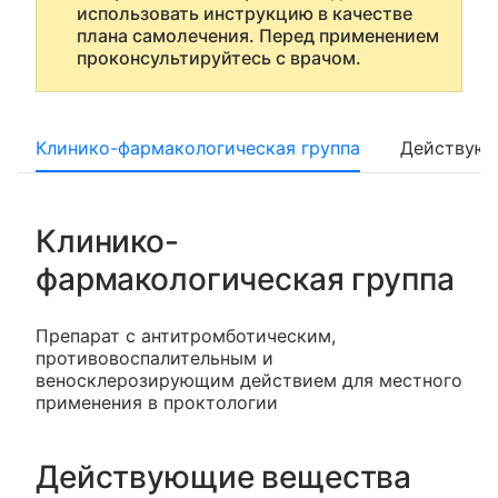
использовать инструкцию в качестве
плана самолечения. Перед применением
проконсультируйтесь с врачом.
Клинико-фармакологическая группа
Действующ
Клинико-
фармакологическая группа
Препарат с антитромботическим,
противовоспалительным и
веносклерозирующим действием для местного
применения в проктологии
Действующие вещества