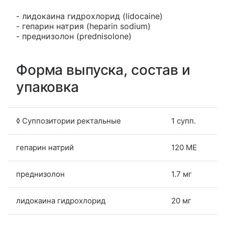
- лидокаина гидрохлорид (lidocaine)
- гепарин натрия (heparin sodium)
- преднизолон (prednisolone)
Форма выпуска, состав и
упаковка
◊ Суппозитории ректальные
1 супп.
гепарин натрий
120 МЕ
преднизолон
1.7 мг
лидокаина гидрохлорид
20 мг