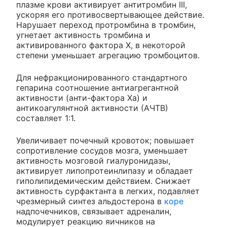
плазме крови активирует антитромбин III,
ускоряя его противосвертывающее действие.
Нарушает переход протромбина в тромбин,
угнетает активность тромбина и
активированного фактора X, в некоторой
степени уменьшает агрегацию тромбоцитов.
Для нефракционированного стандартного
гепарина соотношение антиагрегантной
активности (анти-фактора Xa) и
антикоагулянтной активности (АЧТВ)
составляет 1:1.
Увеличивает почечный кровоток; повышает
сопротивление сосудов мозга, уменьшает
активность мозговой гиалуронидазы,
активирует липопротеинлипазу и обладает
гиполипидемическим действием. Снижает
активность сурфактанта в легких, подавляет
чрезмерный синтез альдостерона в
коре
надпочечников, связывает адреналин,
модулирует реакцию яичников на