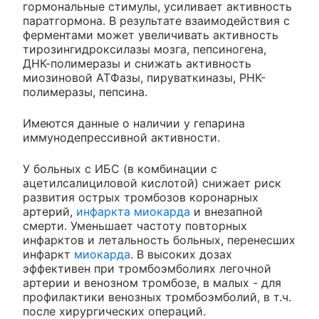
гормональные стимулы, усиливает активность
паратгормона. В результате взаимодействия с
ферментами может увеличивать активность
тирозингидроксилазы мозга, пепсиногена,
ДНК-полимеразы и снижать активность
миозиновой АТФазы, пируваткиназы, РНК-
полимеразы, пепсина.
Имеются данные о наличии у гепарина
иммунодепрессивной активности.
У больных с ИБС (в комбинации с
ацетилсалициловой кислотой) снижает риск
развития острых тромбозов коронарных
артерий,
инфаркта миокарда
и внезапной
смерти. Уменьшает частоту повторных
инфарктов и летальность больных, перенесших
инфаркт
миокарда
. В высоких дозах
эффективен при тромбоэмболиях легочной
артерии и венозном тромбозе, в малых - для
профилактики венозных тромбоэмболий, в т.ч.
после хирургических операций.