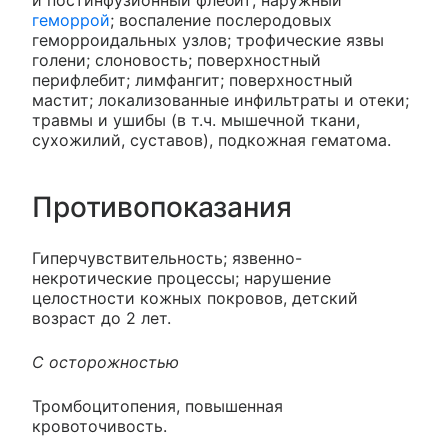
и постинфузионный флебит; наружный
геморрой
; воспаление послеродовых
геморроидальных узлов; трофические язвы
голени; слоновость; поверхностный
перифлебит; лимфангит; поверхностный
мастит; локализованные инфильтраты и отеки;
травмы и ушибы (в т.ч. мышечной ткани,
сухожилий, суставов), подкожная гематома.
Противопоказания
Гиперчувствительность; язвенно-
некротические процессы; нарушение
целостности кожных покровов, детский
возраст до 2 лет.
С осторожностью
Тромбоцитопения, повышенная
кровоточивость.