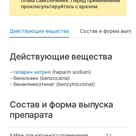
плана самолечения. Перед применением
проконсультируйтесь с врачом.
Действующие вещества
Состав и форма выпус
Действующие вещества
-
гепарин натрия
(heparin sodium)
- бензокаин (benzocaine)
- бензилникотинат (benzylnicotinat)
Состав и форма выпуска
препарата
◊ Мазь для наружного применения
1 г