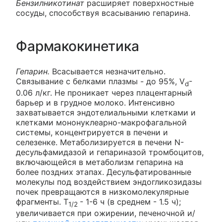
Бензилникотинат
расширяет поверхностные
сосуды, способствуя всасыванию гепарина.
Фармакокинетика
Гепарин.
Всасывается незначительно.
Связывание с белками плазмы - до 95%, V
-
d
0.06 л/кг. Не проникает через плацентарный
барьер и в грудное молоко. Интенсивно
захватывается эндотелиальными клетками и
клетками мононуклеарно-макрофагальной
системы, концентрируется в печени и
селезенке. Метаболизируется в печени N-
десульфамидазой и гепариназой тромбоцитов,
включающейся в метаболизм гепарина на
более поздних этапах. Десульфатированные
молекулы под воздействием эндогликозидазы
почек превращаются в низкомолекулярные
фрагменты. T
- 1-6 ч (в среднем - 1.5 ч);
1/2
увеличивается при ожирении, печеночной и/