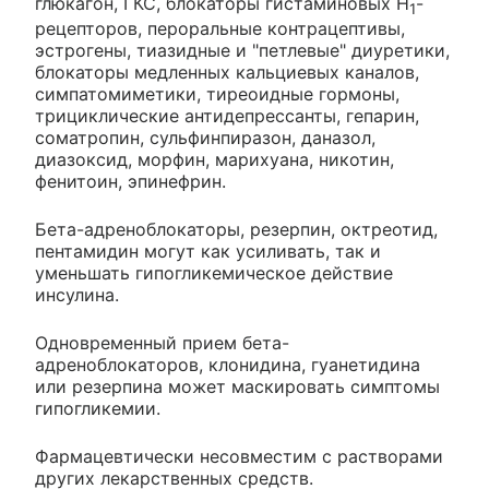
глюкагон, ГКС, блокаторы гистаминовых H
-
1
рецепторов, пероральные контрацептивы,
эстрогены, тиазидные и "петлевые" диуретики,
блокаторы медленных кальциевых каналов,
симпатомиметики, тиреоидные гормоны,
трициклические антидепрессанты, гепарин,
соматропин, сульфинпиразон, даназол,
диазоксид, морфин, марихуана, никотин,
фенитоин, эпинефрин.
Бета-адреноблокаторы, резерпин, октреотид,
пентамидин могут как усиливать, так и
уменьшать гипогликемическое действие
инсулина.
Одновременный прием бета-
адреноблокаторов, клонидина, гуанетидина
или резерпина может маскировать симптомы
гипогликемии.
Фармацевтически несовместим с растворами
других лекарственных средств.