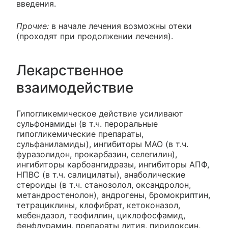
введения.
Прочие:
в начале лечения возможны отеки
(проходят при продолжении лечения).
Лекарственное
взаимодействие
Гипогликемическое действие усиливают
сульфонамиды (в т.ч. пероральные
гипогликемические препараты,
сульфаниламиды), ингибиторы МАО (в т.ч.
фуразолидон, прокарбазин, селегилин),
ингибиторы карбоангидразы, ингибиторы АПФ,
НПВС (в т.ч. салицилаты), анаболические
стероиды (в т.ч. станозолол, оксандролон,
метандростенолон), андрогены, бромокриптин,
тетрациклины, клофибрат, кетоконазол,
мебендазол, теофиллин, циклофосфамид,
фенфлурамин, препараты лития, пиридоксин,