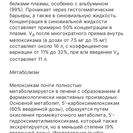
белками плазмы, особенно с альбумином
(99%). Проникает через гистогематические
барьеры, а также в синовиальную жидкость.
Концентрация в синовиальной жидкости
составляет примерно 50% концентрации в
плазме. V
после многократного приема внутрь
d
мелоксикама (в дозах от 7.5 мг до 15 мг)
составляет около 16 л, с коэффициентом
вариации от 11% до 32%, при в/м введении V
d
составляет 11 л.
Метаболизм
Мелоксикам почти полностью
метаболизируется в печени с образованием 4
фармакологически неактивных производных.
Основной метаболит, 5'-карбоксимелоксикам
(60% введенной дозы), образуется путем
окисления промежуточного метаболита, 5'-
гидроксиметилмелоксикама, который также
экскретируется, но в меньшей степени (9%
введенной дозы). Исследования in vitro