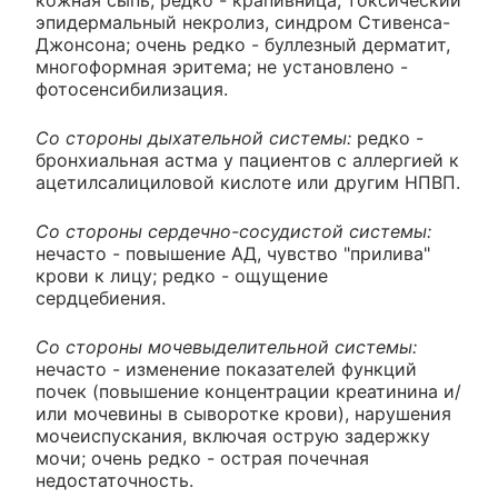
кожная сыпь; редко - крапивница, токсический
эпидермальный некролиз, синдром Стивенса-
Джонсона; очень редко - буллезный дерматит,
многоформная эритема; не установлено -
фотосенсибилизация.
Со стороны дыхательной системы:
редко -
бронхиальная астма у пациентов с аллергией к
ацетилсалициловой кислоте или другим НПВП.
Со стороны сердечно-сосудистой системы:
нечасто - повышение АД, чувство "прилива"
крови к лицу; редко - ощущение
сердцебиения.
Со стороны мочевыделительной системы:
нечасто - изменение показателей функций
почек (повышение концентрации креатинина и/
или мочевины в сыворотке крови), нарушения
мочеиспускания, включая острую задержку
мочи; очень редко - острая почечная
недостаточность.