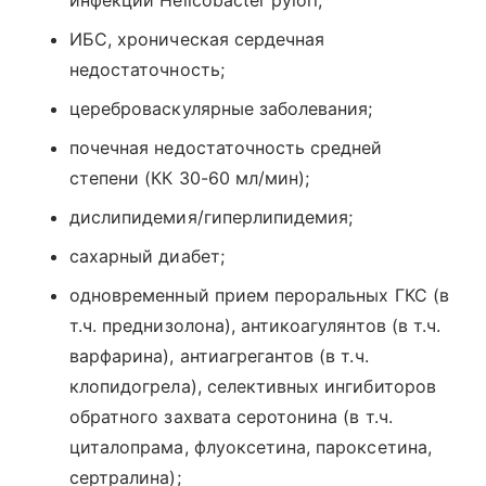
инфекции Helicobacter pylori;
ИБС, хроническая сердечная
недостаточность;
цереброваскулярные заболевания;
почечная недостаточность средней
степени (КК 30-60 мл/мин);
дислипидемия/гиперлипидемия;
сахарный диабет;
одновременный прием пероральных ГКС (в
т.ч. преднизолона), антикоагулянтов (в т.ч.
варфарина), антиагрегантов (в т.ч.
клопидогрела), селективных ингибиторов
обратного захвата серотонина (в т.ч.
циталопрама, флуоксетина, пароксетина,
сертралина);