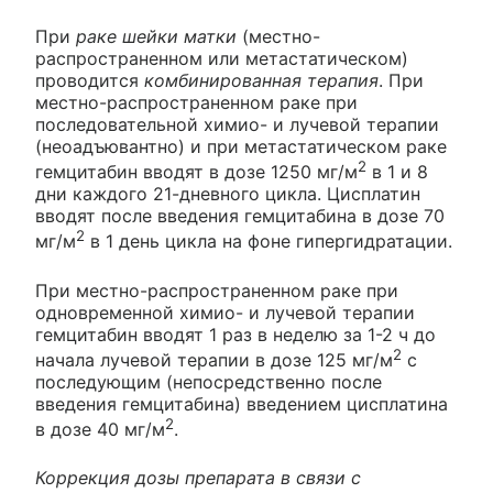
При
раке шейки матки
(местно-
распространенном или метастатическом)
проводится
комбинированная терапия
. При
местно-распространенном раке при
последовательной химио- и лучевой терапии
(неоадъювантно) и при метастатическом раке
2
гемцитабин вводят в дозе 1250 мг/м
в 1 и 8
дни каждого 21-дневного цикла. Цисплатин
вводят после введения гемцитабина в дозе 70
2
мг/м
в 1 день цикла на фоне гипергидратации.
При местно-распространенном раке при
одновременной химио- и лучевой терапии
гемцитабин вводят 1 раз в неделю за 1-2 ч до
2
начала лучевой терапии в дозе 125 мг/м
с
последующим (непосредственно после
введения гемцитабина) введением цисплатина
2
в дозе 40 мг/м
.
Коррекция дозы препарата в связи с