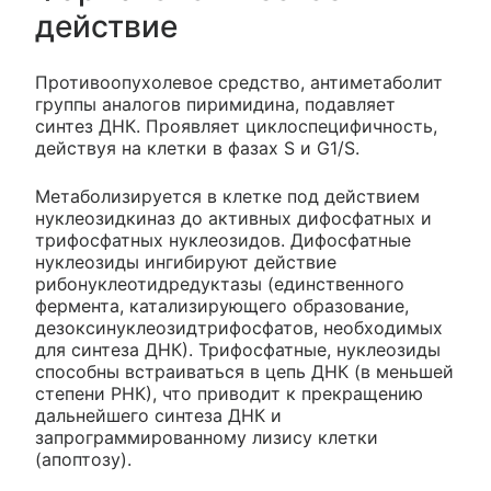
действие
Противоопухолевое средство, антиметаболит
группы аналогов пиримидина, подавляет
синтез ДНК. Проявляет циклоспецифичность,
действуя на клетки в фазах S и G1/S.
Метаболизируется в клетке под действием
нуклеозидкиназ до активных дифосфатных и
трифосфатных нуклеозидов. Дифосфатные
нуклеозиды ингибируют действие
рибонуклеотидредуктазы (единственного
фермента, катализирующего образование,
дезоксинуклеозидтрифосфатов, необходимых
для синтеза ДНК). Трифосфатные, нуклеозиды
способны встраиваться в цепь ДНК (в меньшей
степени РНК), что приводит к прекращению
дальнейшего синтеза ДНК и
запрограммированному лизису клетки
(апоптозу).