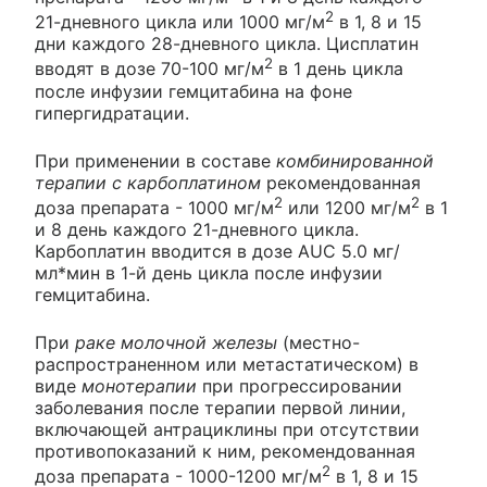
2
21-дневного цикла или 1000 мг/м
в 1, 8 и 15
дни каждого 28-дневного цикла. Цисплатин
2
вводят в дозе 70-100 мг/м
в 1 день цикла
после инфузии гемцитабина на фоне
гипергидратации.
При применении в составе
комбинированной
терапии с карбоплатином
рекомендованная
2
2
доза препарата - 1000 мг/м
или 1200 мг/м
в 1
и 8 день каждого 21-дневного цикла.
Карбоплатин вводится в дозе AUC 5.0 мг/
мл*мин в 1-й день цикла после инфузии
гемцитабина.
При
раке молочной железы
(местно-
распространенном или метастатическом) в
виде
монотерапии
при прогрессировании
заболевания после терапии первой линии,
включающей антрациклины при отсутствии
противопоказаний к ним, рекомендованная
2
доза препарата - 1000-1200 мг/м
в 1, 8 и 15