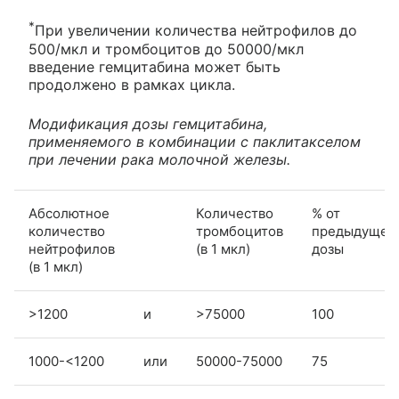
*
При увеличении количества нейтрофилов до
500/мкл и тромбоцитов до 50000/мкл
введение гемцитабина может быть
продолжено в рамках цикла.
Модификация дозы гемцитабина,
применяемого в комбинации с паклитакселом
при лечении рака молочной железы.
Абсолютное
Количество
% от
количество
тромбоцитов
предыдущей
нейтрофилов
(в 1 мкл)
дозы
(в 1 мкл)
>1200
и
>75000
100
1000-<1200
или
50000-75000
75