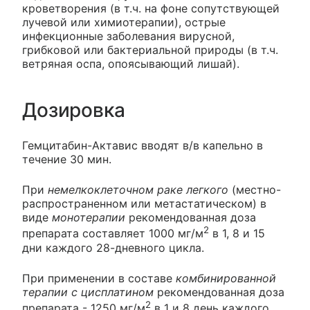
кроветворения (в т.ч. на фоне сопутствующей
лучевой или химиотерапии), острые
инфекционные заболевания вирусной,
грибковой или бактериальной природы (в т.ч.
ветряная оспа, опоясывающий лишай).
Дозировка
Гемцитабин-Актавис вводят в/в капельно в
течение 30 мин.
При
немелкоклеточном раке легкого
(местно-
распространенном или метастатическом) в
виде
монотерапии
рекомендованная доза
2
препарата составляет 1000 мг/м
в 1, 8 и 15
дни каждого 28-дневного цикла.
При применении в составе
комбинированной
терапии с цисплатином
рекомендованная доза
2
препарата - 1250 мг/м
в 1 и 8 день каждого