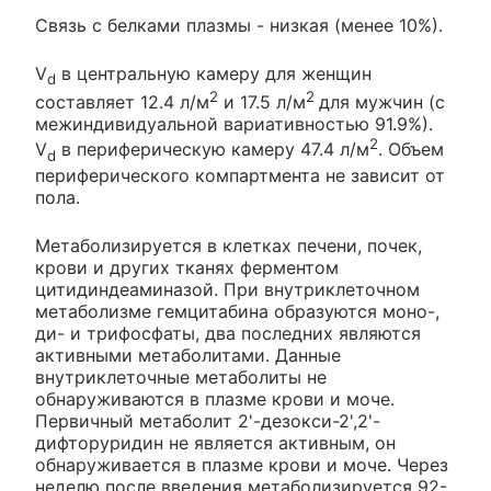
Связь с белками плазмы - низкая (менее 10%).
V
в центральную камеру для женщин
d
2
2
составляет 12.4 л/м
и 17.5 л/м
для мужчин (с
межиндивидуальной вариативностью 91.9%).
2
V
в периферическую камеру 47.4 л/м
. Объем
d
периферического компартмента не зависит от
пола.
Метаболизируется в клетках печени, почек,
крови и других тканях ферментом
цитидиндеаминазой. При внутриклеточном
метаболизме гемцитабина образуются моно-,
ди- и трифосфаты, два последних являются
активными метаболитами. Данные
внутриклеточные метаболиты не
обнаруживаются в плазме крови и моче.
Первичный метаболит 2'-дезокси-2',2'-
дифторуридин не является активным, он
обнаруживается в плазме крови и моче. Через
неделю после введения метаболизируется 92-