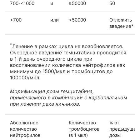
700-<1000
и
≥50000
50
<700
или
<50000
Отложить
введение*
*
Лечение в рамках цикла не возобновляется.
Очередное введение гемцитабина проводится
в 1-й день очередного цикла при
восстановлении количества нейтрофилов как
минимум до 1500/мкл и тромбоцитов до
100000/мкл.
Модификация дозы гемцитабина,
применяемого в комбинации с карбоплатином
при лечении рака яичников.
Абсолютное
Количество
% от
количество
тромбоцитов
предыдущей
нейтрофилов
(в 1 мкл)
дозы