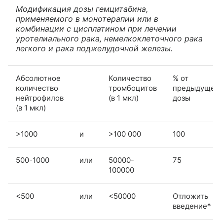
Модификация дозы гемцитабина,
применяемого в монотерапии или в
комбинации с цисплатином при лечении
уротелиального рака, немелкоклеточного рака
легкого и рака поджелудочной железы.
Абсолютное
Количество
% от
количество
тромбоцитов
предыдущей
нейтрофилов
(в 1 мкл)
дозы
(в 1 мкл)
>1000
и
>100 000
100
500-1000
или
50000-
75
100000
<500
или
<50000
Отложить
введение*