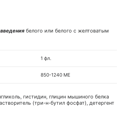
 введения
белого или белого с желтоватым
1 фл.
850-1240 МЕ
гликоль, гистидин, глицин мышиного белка
 растворитель (три-н-бутил фосфат), детергент