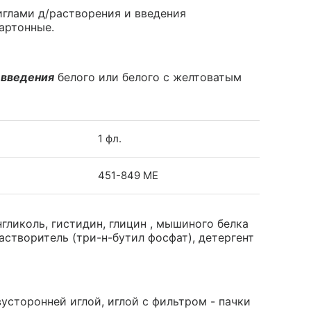
 иглами д/растворения и введения
картонные.
 введения
белого или белого с желтоватым
1 фл.
451-849 МЕ
гликоль, гистидин, глицин , мышиного белка
 растворитель (три-н-бутил фосфат), детергент
вусторонней иглой, иглой с фильтром - пачки