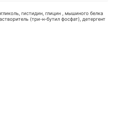
нгликоль, гистидин, глицин , мышиного белка
 растворитель (три-н-бутил фосфат), детергент