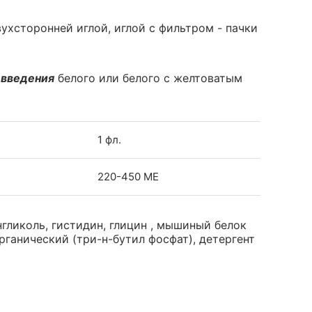
вухсторонней иглой, иглой с фильтром - пачки
 введения
белого или белого с желтоватым
1 фл.
220-450 МЕ
гликоль, гистидин, глицин , мышиный белок
 органический (три-н-бутил фосфат), детергент