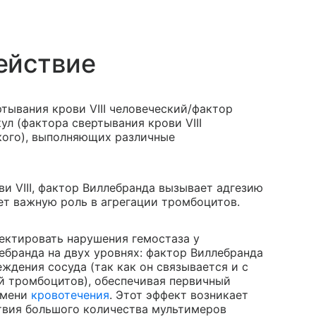
ействие
тывания крови VIII человеческий/фактор
ул (фактора свертывания крови VIII
кого), выполняющих различные
и VIII, фактор Виллебранда вызывает адгезию
ет важную роль в агрегации тромбоцитов.
ектировать нарушения гемостаза у
бранда на двух уровнях: фактор Виллебранда
ждения сосуда (так как он связывается и с
й тромбоцитов), обеспечивая первичный
емени
кровотечения
. Этот эффект возникает
ствия большого количества мультимеров