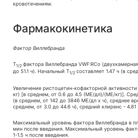
кровотечениям.
Фармакокинетика
Фактор Виллебранда
T
фактора Виллебранда VWF:RCo (двухкамерная м
1/2
до 51.1 ч). Начальный T
составляет 1.47 ч (в сред
1/2
Увеличение ристоцетин-кофакторной активности V
кг) [в среднем, от 0.6 до 4.5 (МЕ/дл)/(МЕ/кг)]. С
(в среднем, от 142 до 3846 МЕ/дл х ч), среднее в
среднем, от 3.0 до 44.6 ч), средний клиренс - 4.81 
Максимальный уровень фактора Виллебранда в пл
мин после введения. Максимальный уровень факто
1-1.5 ч после введения.