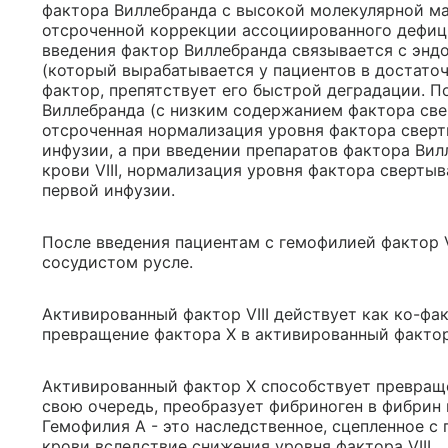
фактора Виллебранда с высокой молекулярной ма
отсроченной коррекции ассоциированного дефицит
введения фактор Виллебранда связывается с эндо
(который вырабатывается у пациентов в достаточ
фактор, препятствует его быстрой деградации. П
Виллебранда (с низким содержанием фактора свер
отсроченная нормализация уровня фактора свертыв
инфузии, а при введении препаратов фактора Ви
крови VIII, нормализация уровня фактора свертыв
первой инфузии.
После введения пациентам с гемофилией фактор V
сосудистом русле.
Активированный фактор VIII действует как ко-фа
превращение фактора X в активированный фактор
Активированный фактор X способствует превращ
свою очередь, преобразует фибриноген в фибрин
Гемофилия А - это наследственное, сцепленное с
крови вследствие снижения уровня фактора VIII.