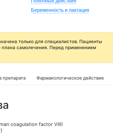
Побочные действия
Беременность и лактация
начена только для специалистов. Пациенты
е плана самолечения. Перед применением
а препарата
Фармакологическое действие
Фармако
ва
n coagulation factor VIII)
)