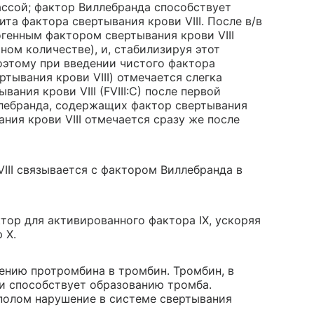
ссой; фактор Виллебранда способствует
а фактора свертывания крови VIII. После в/в
генным фактором свертывания крови VIII
ном количестве), и, стабилизируя этот
оэтому при введении чистого фактора
тывания крови VIII) отмечается слегка
ания крови VIII (FVIII:C) после первой
ллебранда, содержащих фактор свертывания
ания крови VIII отмечается сразу же после
III связывается с фактором Виллебранда в
ктор для активированного фактора IX, ускоряя
 X.
ению протромбина в тромбин. Тромбин, в
 и способствует образованию тромба.
 полом нарушение в системе свертывания