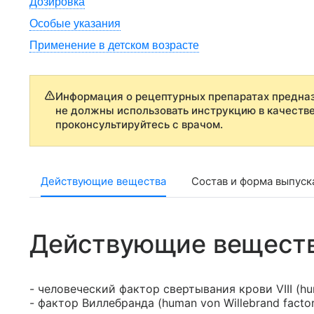
Дозировка
Особые указания
Применение в детском возрасте
Информация о рецептурных препаратах предназ
не должны использовать инструкцию в качеств
проконсультируйтесь с врачом.
Действующие вещества
Состав и форма выпуск
Действующие вещест
- человеческий фактор свертывания крови VIII (huma
- фактор Виллебранда (human von Willebrand factor