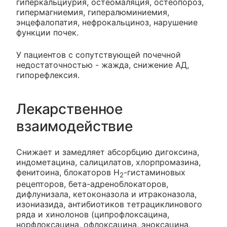
гиперкальциурия, остеомаляция, остеопороз,
гипермагниемия, гипералюминиемия,
энцефалопатия, нефрокальциноз, нарушение
функции почек.
У пациентов с сопутствующей почечной
недостаточностью - жажда, снижение АД,
гипорефлексия.
Лекарственное
взаимодействие
Снижает и замедляет абсорбцию дигоксина,
индометацина, салицилатов, хлорпромазина,
фенитоина, блокаторов H
-гистаминовых
2
рецепторов, бета-адреноблокаторов,
дифлунизала, кетоконазола и итраконазола,
изониазида, антибиотиков тетрациклинового
ряда и хинолонов (ципрофлоксацина,
норфлоксацина, офлоксацина, эноксацина,