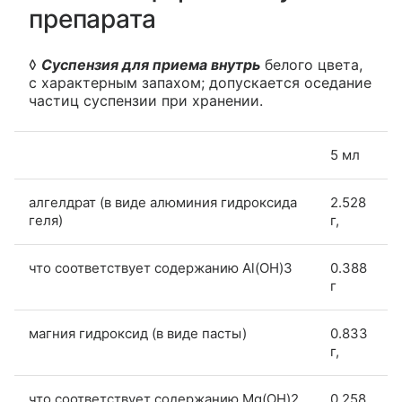
препарата
◊
Суспензия для приема внутрь
белого цвета,
с характерным запахом; допускается оседание
частиц суспензии при хранении.
5 мл
алгелдрат (в виде алюминия гидроксида
2.528
геля)
г,
что соответствует содержанию Al(OH)3
0.388
г
магния гидроксид (в виде пасты)
0.833
г,
что соответствует содержанию Mg(OH)2
0.258