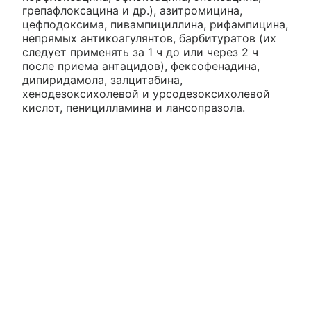
грепафлоксацина и др.), азитромицина,
цефподоксима, пивампициллина, рифампицина,
непрямых антикоагулянтов, барбитуратов (их
следует применять за 1 ч до или через 2 ч
после приема антацидов), фексофенадина,
дипиридамола, залцитабина,
хенодезоксихолевой и урсодезоксихолевой
кислот, пеницилламина и лансопразола.