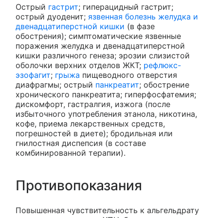
Острый
гастрит
; гиперацидный гастрит;
острый дуоденит;
язвенная болезнь желудка и
двенадцатиперстной кишки
(в фазе
обострения); симптоматические язвенные
поражения желудка и двенадцатиперстной
кишки различного генеза; эрозии слизистой
оболочки верхних отделов ЖКТ;
рефлюкс-
эзофагит
;
грыжа
пищеводного отверстия
диафрагмы; острый
панкреатит
; обострение
хронического панкреатита; гиперфосфатемия;
дискомфорт, гастралгия, изжога (после
избыточного употребления этанола, никотина,
кофе, приема лекарственных средств,
погрешностей в диете); бродильная или
гнилостная диспепсия (в составе
комбинированной терапии).
Противопоказания
Повышенная чувствительность к альгельдрату