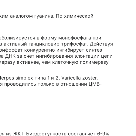
ким аналогом гуанина. По химической
таболизируется в форму монофосфата при
 в активный ганцикловир трифосфат. Действуя
трифосфат конкурентно ингибирует синтез
за ДНК за счет ингибирования элонгации цепи
еразу активнее, чем клеточную полимеразу.
es simplex типа 1 и 2, Varicella zoster,
ия проводились только в отношении ЦМВ-
ся из ЖКТ. Биодоступность составляет 6-9%.