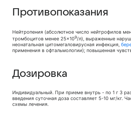
Противопоказания
Нейтропения (абсолютное число нейтрофилов мен
9
тромбоцитов менее 25×10
/л), выраженные нару
неонатальная цитомегаловирусная инфекция,
бер
применения в офтальмологии); повышенная чувст
Дозировка
Индивидуальный. При приеме внутрь - по 1 г 3 раз
введения суточная доза составляет 5-10 мг/кг. Ч
схемы лечения.