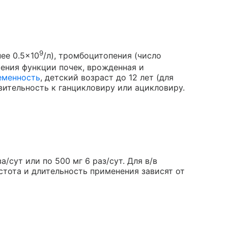
9
ее 0.5×10
/л), тромбоцитопения (число
шения функции почек, врожденная и
еменность
, детский возраст до 12 лет (для
вительность к ганцикловиру или ацикловиру.
а/сут или по 500 мг 6 раз/сут. Для в/в
астота и длительность применения зависят от