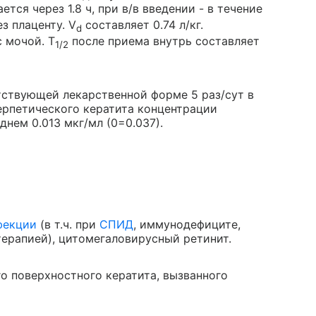
тся через 1.8 ч, при в/в введении - в течение
ез плаценту. V
составляет 0.74 л/кг.
d
с мочой. T
после приема внутрь составляет
1/2
тствующей лекарственной форме 5 раз/сут в
герпетического кератита концентрации
днем 0.013 мкг/мл (0=0.037).
фекции
(в т.ч. при
СПИД
, иммунодефиците,
терапией), цитомегаловирусный ретинит.
о поверхностного кератита, вызванного