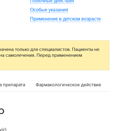
Побочные действия
Особые указания
Применение в детском возрасте
ачена только для специалистов. Пациенты не
ана самолечения. Перед применением
а препарата
Фармакологическое действие
Фармако
о
ir)