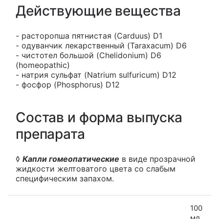
Действующие вещества
- расторопша пятнистая (Carduus) D1
- одуванчик лекарственный (Taraxacum) D6
- чистотел большой (Chelidonium) D6
(homeopathic)
- натрия сульфат (Natrium sulfuricum) D12
- фосфор (Phosphorus) D12
Состав и форма выпуска
препарата
◊
Капли гомеопатические
в виде прозрачной
жидкости желтоватого цвета со слабым
специфическим запахом.
100
мл