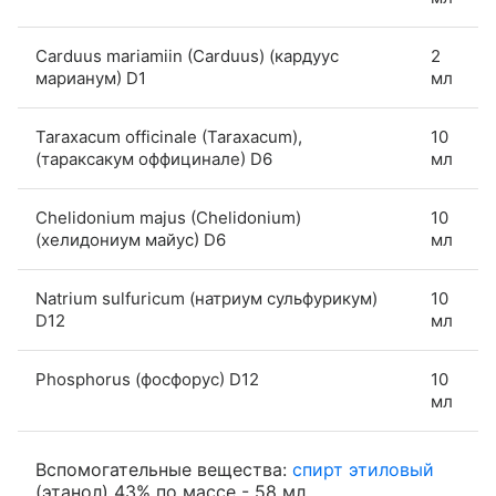
Carduus mariamiin (Carduus) (кардуус
2
марианум) D1
мл
Taraxacum officinale (Taraxacum),
10
(тараксакум оффицинале) D6
мл
Chelidonium majus (Chelidonium)
10
(хелидониум майус) D6
мл
Natrium sulfuricum (натриум сульфурикум)
10
D12
мл
Phosphorus (фосфорус) D12
10
мл
Вспомогательные вещества:
спирт этиловый
(этанол) 43% по массе - 58 мл.