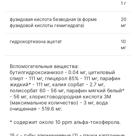
1 г
фузидовая кислота безводная (в форме
20
фузидовой кислоты гемигидрата)
мг
гидрокортизона ацетат
10
мг
Вспомогательные вещества:
бутилгидроксианизол - 0.04 мг, цетиловый
спирт - 111 мг, глицерол 85% - 111 мг, парафин
жидкий* - 111 мг, калия сорбат - 2.7 мг,
полисорбат 60 - 56 мг, парафин мягкий белый*
- 56 мг, хлористоводородная кислота 3М
(максимальное количество) - 3 мг, вода
очищенная - 519.6 мг.
* содержит около 10 ppm альфа-токоферола.
15 г - тубы алюминиевые (1) - пачки картонные.