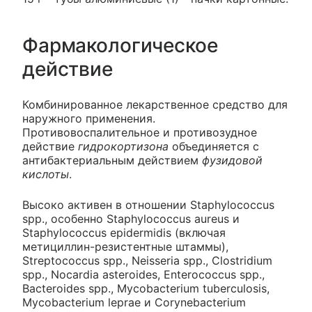
Фармакологическое
действие
Комбинированное лекарственное средство для
наружного применения.
Противовоспалительное и противозудное
действие
гидрокортизона
объединяется с
антибактериальным действием
фузидовой
кислоты
.
Высоко активен в отношении Staphylococcus
spp., особенно Staphylococcus aureus и
Staphylococcus epidermidis (включая
метициллин-резистентные штаммы),
Streptococcus spp., Neisseria spp., Clostridium
spp., Nocardia asteroides, Enterococcus spp.,
Bacteroides spp., Mycobacterium tuberculosis,
Mycobacterium leprae и Corynebacterium