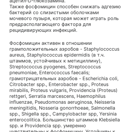
ацетил-D-глюкозамина.
Также фосфомицин способен снижать адгезию
бактерий со слизистыми оболочками
мочевого пузыря, которая может играть роль
предрасполагающего фактора для
рецидивирующих инфекций.
Фосфомицин активен в отношении
грамположительных аэробов - Staphylococcus
aureus, Staphylococcus epidermidis (в т.ч.
штаммов, устойчивых к метициллину),
Streptococcus pyogenes, Streptococcus
pneumoniae, Enterococcus faecalis;
грамотрицательных аэробов - Escherichia coli,
Citrobacter spp., Enterobacter spp., Proteus
mirabiIis, Proteus vulgaris, Providencia (Proteus)
rettgeri, Serratia marcescens, Haemophilus
influenzae, Pseudomonas aeruginosa, Neisseria
meningitidis, Nosseria gonorrhoeae, Salmonella
spp., Shigella spp., Campylobacter spp, Yersinia
enterocolitica. Большинство штаммов Klebsiella
spp. и Providencia spp. умеренно
чувствительны к фосфомицину. Устойчивы к