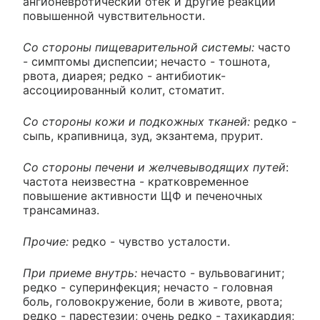
ангионевротический отек и другие реакции
повышенной чувствительности.
Со стороны пищеварительной системы:
часто
- симптомы диспепсии; нечасто - тошнота,
рвота, диарея; редко - антибиотик-
ассоциированный колит, стоматит.
Со стороны кожи и подкожных тканей:
редко -
сыпь, крапивница, зуд, экзантема, прурит.
Со стороны печени и желчевыводящих путей
:
частота неизвестна - кратковременное
повышение активности ЩФ и печеночных
трансаминаз.
Прочие:
редко - чувство усталости.
При приеме внутрь:
нечасто - вульвовагинит;
редко - суперинфекция; нечасто - головная
боль, головокружение, боли в животе, рвота;
редко - парестезии; очень редко - тахикардия;