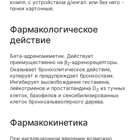
компл. с устройством д/ингал. или без него -
пачки картонные.
Фармакологическое
действие
Бета-адреномиметик. Действует
преимущественно на β
-адренорецепторы.
2
Оказывает бронхолитическое действие,
купирует и предупреждает бронхоспазм.
Ингибирует высвобождение гистамина,
лейкотриенов и простагландина D
из тучных
2
клеток, базофилов и сенсибилизированных
клеток бронхоальвеолярного дерева.
Фармакокинетика
При ингаляционном введении возможно