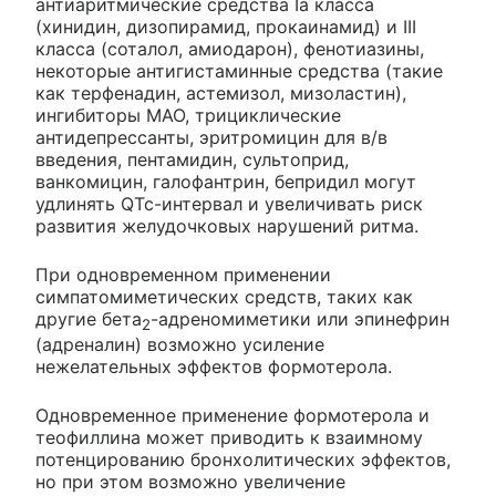
антиаритмические средства Iа класса
(хинидин, дизопирамид, прокаинамид) и III
класса (соталол, амиодарон), фенотиазины,
некоторые антигистаминные средства (такие
как терфенадин, астемизол, мизоластин),
ингибиторы МАО, трициклические
антидепрессанты, эритромицин для в/в
введения, пентамидин, сультоприд,
ванкомицин, галофантрин, бепридил могут
удлинять QTc-интервал и увеличивать риск
развития желудочковых нарушений ритма.
При одновременном применении
симпатомиметических средств, таких как
другие бета
-адреномиметики или эпинефрин
2
(адреналин) возможно усиление
нежелательных эффектов формотерола.
Одновременное применение формотерола и
теофиллина может приводить к взаимному
потенцированию бронхолитических эффектов,
но при этом возможно увеличение