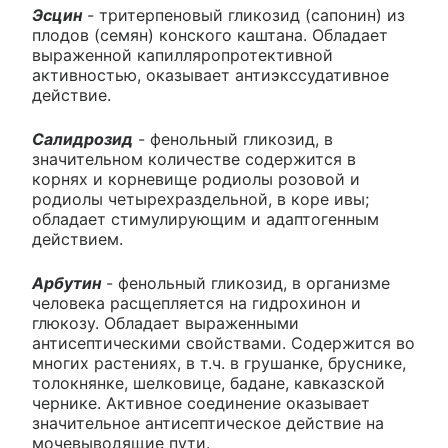
Эсцин
- тритерпеновый гликозид (сапонин) из
плодов (семян) конского каштана. Обладает
выраженной капилляропротективной
активностью, оказывает антиэкссудативное
действие.
Салидрозид
- фенольный гликозид, в
значительном количестве содержится в
корнях и корневище родиолы розовой и
родиолы четырехраздельной, в коре ивы;
обладает стимулирующим и адаптогенным
действием.
Арбутин
- фенольный гликозид, в организме
человека расщепляется на гидрохинон и
глюкозу. Обладает выраженными
антисептическими свойствами. Содержится во
многих растениях, в т.ч. в грушанке, бруснике,
толокнянке, шелковице, бадане, кавказской
чернике. Активное соединение оказывает
значительное антисептическое действие на
мочевыводящие пути.