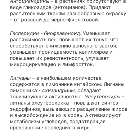
Антоцианидины
– в растениях присутствуют в
виде гликозидов (антоцианов). Придают
растительным тканям разнообразную окраску
– от розовой до черно-фиолетовой.
Гесперидин - биофлавоноид
. Уменьшает
растяжимость вен, повышает их тонус, что
способствует снижению венозного застоя;
уменьшает проницаемость капилляров и
повышает их резистентность, улучшает
микроциркуляцию и лимфоотток.
Лигнаны
– в наибольшем количестве
содержатся в лимоннике китайском. Лигнаны
лимонника -
схизандрины,
обладают
тонизирующей активностью.
Элеутерозиды
-
лигнаны элеутерококка - повышают синтез
эндорфинов, вызывающих расщепление жиров
и высвобождение их в кровь. Активизируют
метаболизм углеводов, предотвращая
превращение последних в жиры.