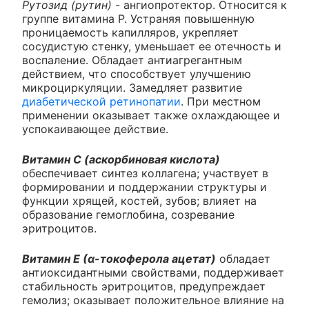
Рутозид (рутин)
- ангиопротектор. Относится к
группе витамина P. Устраняя повышенную
проницаемость капилляров, укрепляет
сосудистую стенку, уменьшает ее отечность и
воспаление. Обладает антиагрегантным
действием, что способствует улучшению
микроциркуляции. Замедляет развитие
диабетической ретинопатии
. При местном
применении оказывает также охлаждающее и
успокаивающее действие.
Витамин С (аскорбиновая кислота)
обеспечивает синтез коллагена; участвует в
формировании и поддержании структуры и
функции хрящей, костей, зубов; влияет на
образование гемоглобина, созревание
эритроцитов.
Витамин Е (α-токоферола ацетат)
обладает
антиоксидантными свойствами, поддерживает
стабильность эритроцитов, предупреждает
гемолиз; оказывает положительное влияние на