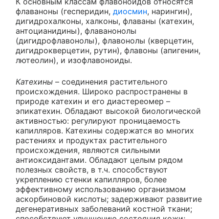
К основным классам флавоноидов относятся
флаваноны (гесперидин,
диосмин
, нарингин),
дигидрохалконы, халконы, флаваны (катехин,
антоцианидины), флаванонолы
(дигидрофлавонолы), флавонолы (кверцетин,
дигидрокверцетин, рутин), флавоны (апигенин,
лютеолин), и изофлавоноиды.
Катехины
– соединения растительного
происхождения. Широко распространены в
природе катехин и его диастереомер –
эпикатехин. Обладают высокой биологической
активностью: регулируют проницаемость
капилляров. Катехины содержатся во многих
растениях и продуктах растительного
происхождения, являются сильными
антиоксидантами. Обладают целым рядом
полезных свойств, в т.ч. способствуют
укреплению стенки капилляров, более
эффективному использованию организмом
аскорбиновой кислоты; задерживают развитие
дегенеративных заболеваний костной ткани;
способствуют улучшению состояния кожи;