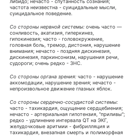
либидо; нечасто - спутанность сознания;
частота неизвестна - суицидальные мысли,
суицидальное поведение.
Со стороны нервной системы:
очень часто —
сонливость, акатизия, гиперкинез,
гипокинезия; часто - головокружение,
головная боль, тремор, дистония, нарушение
внимания; нечасто - поздняя дискинезия,
дискинезия, паркинсонизм, нарушения речи,
судороги; очень редко - ЗНС.
Со стороны органа зрения:
часто - нарушение
аккомодации, нарушение зрения; нечасто -
непроизвольное движение глазных яблок.
Со стороны сердечно-сосудистой системы:
часто - тахикардия, ощущение сердцебиения;
нечасто - артериальная гипотензия, "приливы";
редко - удлинение интервала QT на ЭКГ,
желудочковые аритмии - фибрилляция и
тахикардия, внезапная смерть и полиморфная