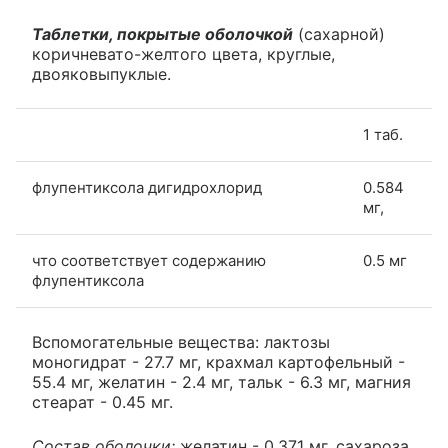
Таблетки, покрытые оболочкой
(сахарной)
коричневато-желтого цвета, круглые,
двояковыпуклые.
1 таб.
флупентиксола дигидрохлорид
0.584
мг,
что соответствует содержанию
0.5 мг
флупентиксола
Вспомогательные вещества: лактозы
моногидрат - 27.7 мг, крахмал картофельный -
55.4 мг, желатин - 2.4 мг, тальк - 6.3 мг, магния
стеарат - 0.45 мг.
Состав оболочки:
желатин - 0.371 мг, сахароза