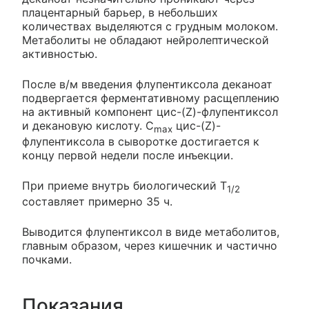
плацентарный барьер, в небольших
количествах выделяются с грудным молоком.
Метаболиты не обладают нейролептической
активностью.
После в/м введения флупентиксола деканоат
подвергается ферментативному расщеплению
на активный компонент цис-(Z)-флупентиксол
и декановую кислоту. C
цис-(Z)-
max
флупентиксола в сыворотке достигается к
концу первой недели после инъекции.
При приеме внутрь биологический T
1/2
составляет примерно 35 ч.
Выводится флупентиксол в виде метаболитов,
главным образом, через кишечник и частично
почками.
Показания