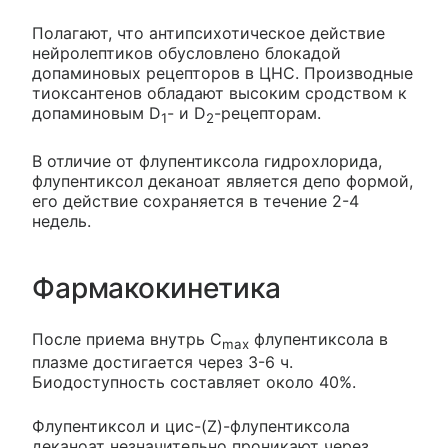
Полагают, что антипсихотическое действие
нейролептиков обусловлено блокадой
допаминовых рецепторов в ЦНС. Производные
тиоксантенов обладают высоким сродством к
допаминовым D
- и D
-рецепторам.
1
2
В отличие от флупентиксола гидрохлорида,
флупентиксол деканоат является депо формой,
его действие сохраняется в течение 2-4
недель.
Фармакокинетика
После приема внутрь C
флупентиксола в
max
плазме достигается через 3-6 ч.
Биодоступность составляет около 40%.
Флупентиксол и цис-(Z)-флупентиксола
деканоат незначительно проникают через