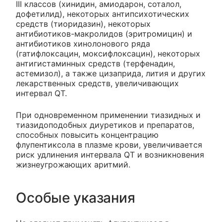
III классов (хинидин, амиодарон, соталол,
дофетилид), некоторых антипсихотических
средств (тиоридазин), некоторых
антибиотиков-макролидов (эритромицин) и
антибиотиков хинолонового ряда
(гатифлоксацин, моксифлоксацин), некоторых
антигистаминных средств (терфенадин,
астемизол), а также цизаприда, лития и других
лекарственных средств, увеличивающих
интервал QT.
При одновременном применении тиазидных и
тиазидоподобных диуретиков и препаратов,
способных повысить концентрацию
флупентиксола в плазме крови, увеличивается
риск удлинения интервала QT и возникновения
жизнеугрожающих аритмий.
Особые указания