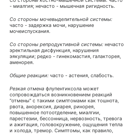
Со стороны костно-мышечной системы:
часто
- миалгия; нечасто - мышечная ригидность.
Со стороны мочевыделительной системы:
часто - задержка мочи, нарушение
мочеиспускания.
Со стороны репродуктивной системы:
нечасто
эректильная дисфункция, нарушения
эякуляции; редко - гинекомастия, галакторея,
аменорея.
Общие реакции:
часто - астения, слабость.
Резкая отмена
флупентиксола может
сопровождаться возникновением реакций
"отмены" с такими симптомами как тошнота,
рвота, анорексия, диарея, ринорея,
повышенное потоотделение, миалгии,
парестезии, бессонница, нервозность, тревога
и ажитация, головокружение, ощущения тепла
и холода, тремор. Симптомы, как правило,