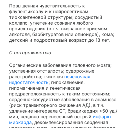
Повышенная чувствительность к
флупентиксолу и к нейролептикам
тиоксантеновой структуры; сосудистый
коллапс, угнетение сознания любого
происхождения (в т.ч. вызванное приемом
алкоголя, барбитуратов или опиоидов), кома;
детский и подростковый возраст до 18 лет.
С осторожностью
Органические заболевания головного мозга;
умственная отсталость; судорожные
расстройства; тяжелая
печеночная
недостаточность
; гипокалиемия,
гипомагниемия и генетическая
предрасположенность к таким состояниям;
сердечно-сосудистые заболевания в анамнезе
(риск транзиторного снижения АД), в т.ч.
удлинение интервала QT, брадикардия <50 уд./
мин, недавно перенесенный острый
инфаркт
миокарда
, декомпенсированная сердечная