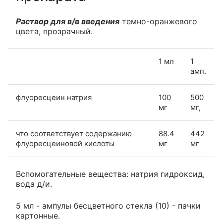
Раствор для в/в введения
темно-оранжевого
цвета, прозрачный.
1 мл
1
амп.
флуоресцеин натрия
100
500
мг
мг,
что соответствует содержанию
88.4
442
флуоресцеиновой кислоты
мг
мг
Вспомогательные вещества: натрия гидроксид,
вода д/и.
5 мл - ампулы бесцветного стекла (10) - пачки
картонные.