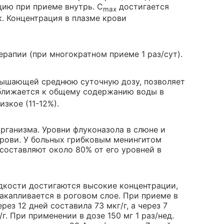
ию при приеме внутрь. C
достигается
max
к. Концентрация в плазме крови
ерапии (при многократном приеме 1 раз/сут).
ревышающей среднюю суточную дозу, позволяет
лижается к общему содержанию воды в
зкое (11-12%).
рганизма. Уровни флуконазола в слюне и
крови. У больных грибковым менингитом
составляют около 80% от его уровней в
дкости достигаются высокие концентрации,
капливается в роговом слое. При приеме в
рез 12 дней составила 73 мкг/г, а через 7
г. При применении в дозе 150 мг 1 раз/нед.