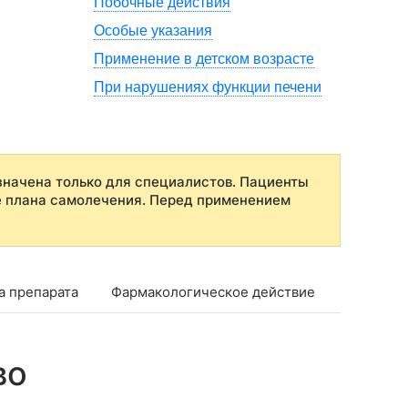
Побочные действия
Особые указания
Применение в детском возрасте
При нарушениях функции печени
начена только для специалистов. Пациенты
е плана самолечения. Перед применением
а препарата
Фармакологическое действие
Фармако
во