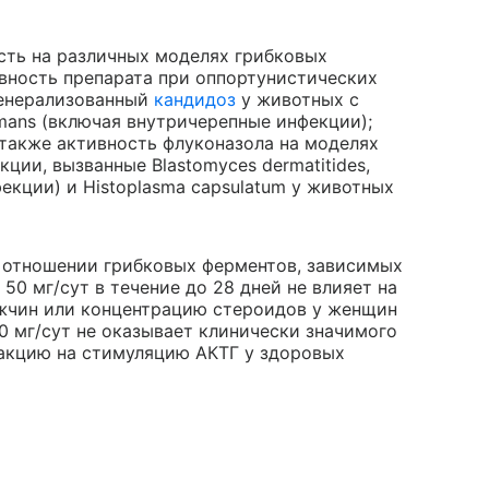
сть на различных моделях грибковых
вность препарата при оппортунистических
 генерализованный
кандидоз
у животных с
mans (включая внутричерепные инфекции);
а также активность флуконазола на моделях
ции, вызванные Blastomyces dermatitides,
фекции) и Histoplasma capsulatum у животных
 отношении грибковых ферментов, зависимых
50 мг/сут в течение до 28 дней не влияет на
ужчин или концентрацию стероидов у женщин
0 мг/сут не оказывает клинически значимого
еакцию на стимуляцию АКТГ у здоровых