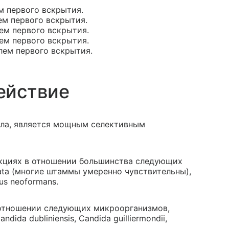
ем первого вскрытия.
лем первого вскрытия.
лем первого вскрытия.
лем первого вскрытия.
олем первого вскрытия.
ействие
ола, является мощным селективным
фекциях в отношении большинства следующих
rata (многие штаммы умеренно чувствительны),
cus neoformans.
в отношении следующих микроорганизмов,
ida dubliniensis, Candida guilliermondii,