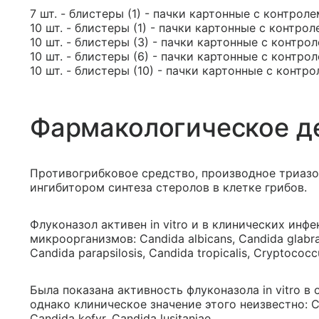
7 шт. - блистеры (1) - пачки картонные с контрол
10 шт. - блистеры (1) - пачки картонные с контро
10 шт. - блистеры (3) - пачки картонные с контро
10 шт. - блистеры (6) - пачки картонные с контро
10 шт. - блистеры (10) - пачки картонные с контр
Фармакологическое д
Противогрибковое средство, производное триаз
ингибитором синтеза стеролов в клетке грибов.
Флуконазол активен in vitro и в клинических ин
микроорганизмов: Candida albicans, Candida glab
Candida parapsilosis, Candida tropicalis, Cryptococ
Была показана активность флуконазола in vitro 
однако клиническое значение этого неизвестно: Cand
Candida kefyr, Candida lusitaniae.