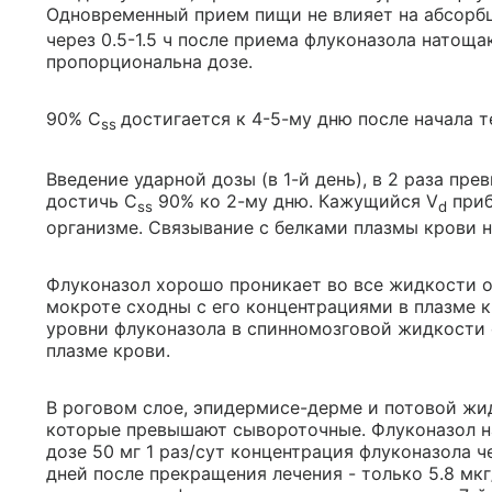
Одновременный прием пищи не влияет на абсорбц
через 0.5-1.5 ч после приема флуконазола натоща
пропорциональна дозе.
90% C
достигается к 4-5-му дню после начала т
ss
Введение ударной дозы (в 1-й день), в 2 раза п
достичь C
90% ко 2-му дню. Кажущийся V
приб
ss
d
организме. Связывание с белками плазмы крови ни
Флуконазол хорошо проникает во все жидкости о
мокроте сходны с его концентрациями в плазме 
уровни флуконазола в спинномозговой жидкости 
плазме крови.
В роговом слое, эпидермисе-дерме и потовой жи
которые превышают сывороточные. Флуконазол на
дозе 50 мг 1 раз/сут концентрация флуконазола че
дней после прекращения лечения - только 5.8 мкг/