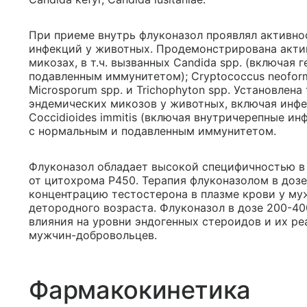
При приеме внутрь флуконазол проявлял активно
инфекций у животных. Продемонстрирована акти
микозах, в т.ч. вызванных Candida spp. (включая
подавленным иммунитетом); Cryptococcus neofor
Microsporum spp. и Trichophyton spp. Установлен
эндемических микозов у животных, включая инфек
Coccidioides immitis (включая внутричерепные ин
с нормальным и подавленным иммунитетом.
Флуконазол обладает высокой специфичностью в
от цитохрома Р450. Терапия флуконазолом в дозе 
концентрацию тестостерона в плазме крови у м
детородного возраста. Флуконазол в дозе 200-40
влияния на уровни эндогенных стероидов и их р
мужчин-добровольцев.
Фармакокинетика