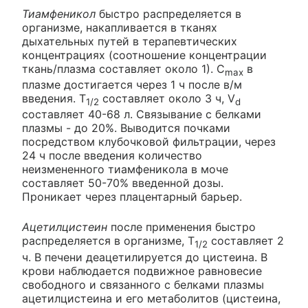
Тиамфеникол
быстро распределяется в
организме, накапливается в тканях
дыхательных путей в терапевтических
концентрациях (соотношение концентрации
ткань/плазма составляет около 1). C
в
max
плазме достигается через 1 ч после в/м
введения. T
составляет около 3 ч, V
1/2
d
составляет 40-68 л. Связывание с белками
плазмы - до 20%. Выводится почками
посредством клубочковой фильтрации, через
24 ч после введения количество
неизмененного тиамфеникола в моче
составляет 50-70% введенной дозы.
Проникает через плацентарный барьер.
Ацетилцистеин
после применения быстро
распределяется в организме, T
составляет 2
1/2
ч. В печени деацетилируется до цистеина. В
крови наблюдается подвижное равновесие
свободного и связанного с белками плазмы
ацетилцистеина и его метаболитов (цистеина,