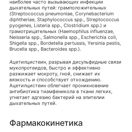
наиболее часто вызывающих инфекции
дыхательных путей: грамположительных
(Streptococcus pneumoniae, Corynebacterium
diphtheriae, Staphylococcus spp., Streptococcus
pyogenes, Listeria spp., Clostridium spp.) и
грамотрицательных (Haemophilus influenzae,
Neisseria spp., Salmonella spp., Escherichia coli,
Shigella spp., Bordetella pertussis, Yersinia pestis,
Brucella spp., Bacteroides spp.).
Ацетилцистеин
, разрывая дисульфидные связи
мукопротеидов, быстро и эффективно
разжижает мокроту, гной, снижает их
вязкость и способствует отхождению.
Ацетилцистеин облегчает проникновение
антибиотика тиамфеникола в ткани легких,
угнетает адгезию бактерий на эпителии
дыхательных путей.
Фармакокинетика