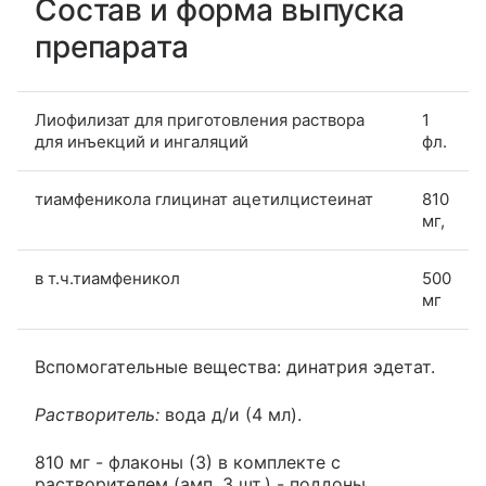
Состав и форма выпуска
препарата
Лиофилизат для приготовления раствора
1
для инъекций и ингаляций
фл.
тиамфеникола глицинат ацетилцистеинат
810
мг,
в т.ч.тиамфеникол
500
мг
Вспомогательные вещества: динатрия эдетат.
Растворитель:
вода д/и (4 мл).
810 мг - флаконы (3) в комплекте с
растворителем (амп. 3 шт.) - поддоны