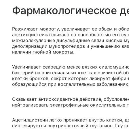
Фармакологическое д
Разжижает мокроту, увеличивает ее объем и обле
ацетилцистеина связано со способностью его сул
межмолекулярные дисульфидные связи кислых му
деполяризации мукопротеидов и уменьшению вяз
наличии гнойной мокроты.
Увеличивает секрецию менее вязких сиаломуцин
бактерий на эпителиальных клетках слизистой о
клетки бронхов, секрет которых лизирует фибрин
образующийся при воспалительных заболеваниях
Оказывает антиоксидантное действие, обусловле
нейтрализовать электрофильные окислительные 
Ацетилцистеин легко проникает внутрь клетки, д
синтезируется внутриклеточный глутатион. Глут