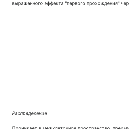
выраженного эффекта "первого прохождения" чер
Распределение
Проникает в межклеточное пространство, преиму