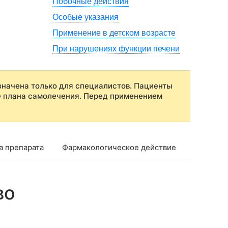
Побочные действия
Особые указания
Применение в детском возрасте
При нарушениях функции печени
начена только для специалистов. Пациенты
е плана самолечения. Перед применением
а препарата
Фармакологическое действие
Фармако
во