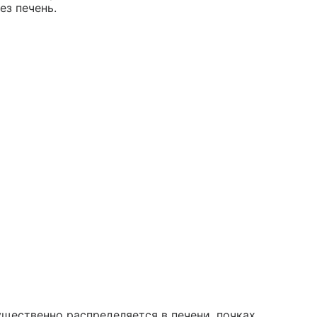
ез печень.
щественно распределяется в печени, почках,