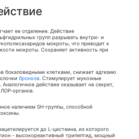
ействие
гчает ее отделение. Действие
ьфгидрильных групп разрывать внутри- и
кополисахаридов мокроты, что приводит к
кости мокроты. Сохраняет активность при
ов бокаловидными клетками, снижает адгезию
болочки
бронхов
. Стимулирует мукозные
. Аналогичное действие оказывает на секрет,
 ЛОР-органов.
нное наличием SH-группы, способной
токсины.
еацетилируется до L-цистеина, из которого
атион - высокореактивный трипептид, мощный