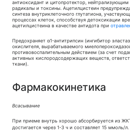
антиоксидант и цитопротектор, нейтрализующим 
радикалы и токсины. Ацетилцистеин предупрежд
синтеза внутриклеточного глутатиона, участвую
процессах клеток, способствуя детоксикации вр
ацетилцистеина в качестве антидота при
отравле
Предохраняет α1-антитрипсин (ингибитор эласта
окислителя, вырабатываемого миелопероксидазо
противовоспалительным действием (за счет пода
активных кислородсодержащих веществ, ответств
ткани).
Фармакокинетика
Всасывание
При приеме внутрь хорошо абсорбируется из ЖКТ
достигается через 1-3 ч и составляет 15 ммоль/л