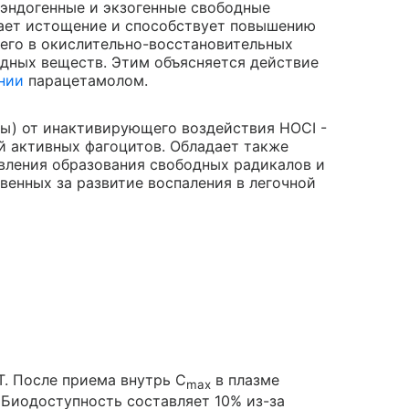
эндогенные и экзогенные свободные
ает истощение и способствует повышению
щего в окислительно-восстановительных
едных веществ. Этим объясняется действие
нии
парацетамолом.
зы) от инактивирующего воздействия HOCI -
й активных фагоцитов. Обладает также
вления образования свободных радикалов и
енных за развитие воспаления в легочной
. После приема внутрь C
в плазме
max
. Биодоступность составляет 10% из-за