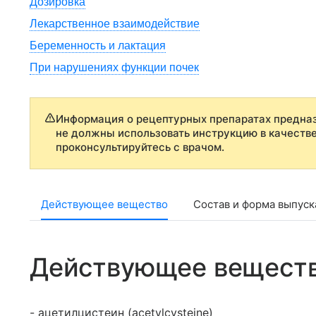
Дозировка
Лекарственное взаимодействие
Беременность и лактация
При нарушениях функции почек
Информация о рецептурных препаратах предназ
не должны использовать инструкцию в качеств
проконсультируйтесь с врачом.
Действующее вещество
Состав и форма выпуск
Действующее вещест
- ацетилцистеин (acetylcysteine)