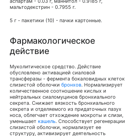
аспартам - 0.03 г, маннитол - 0.9185 г,
мальтодекстрин - 0.7955 г.
5 г - пакетики (10) - пачки картонные.
Фармакологическое
действие
Муколитическое средство. Действие
обусловлено активацией сиаловой
трансферазы - фермента бокаловидных клеток
слизистой оболочки
бронхов
. Нормализирует
количественное соотношение кислых и
нейтральных сиаломуцинов бронхиального
секрета. Снижает вязкость бронхиального
секрета и отделяемого из придаточных пазух
носа, облегчает отхождение мокроты и слизи,
уменьшает
кашель
. Способствует регенерации
слизистой оболочки, нормализует ее
структуру, активизирует деятельность