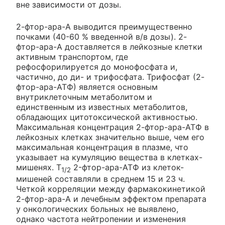
вне зависимости от дозы.
2-фтор-ара-А выводится преимущественно
почками (40-60 % введенной в/в дозы). 2-
фтор-ара-А доставляется в лейкозные клетки
активным транспортом, где
рефосфорилируется до монофосфата и,
частично, до ди- и трифосфата. Трифосфат (2-
фтор-ара-АТФ) является основным
внутриклеточным метаболитом и
единственным из известных метаболитов,
обладающих цитотоксической активностью.
Максимальная концентрация 2-фтор-ара-АТФ в
лейкозных клетках значительно выше, чем его
максимальная концентрация в плазме, что
указывает на кумуляцию вещества в клетках-
мишенях. T
2-фтор-ара-АТФ из клеток-
1/2
мишеней составляли в среднем 15 и 23 ч.
Четкой корреляции между фармакокинетикой
2-фтор-ара-А и лечебным эффектом препарата
у онкологических больных не выявлено,
однако частота нейтропении и изменения