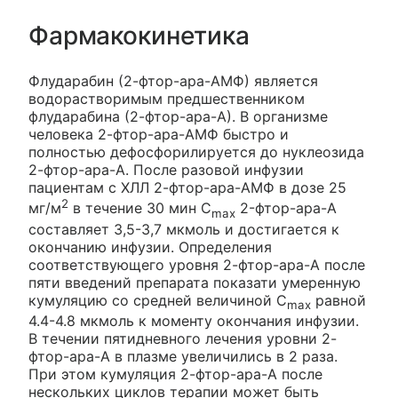
Фармакокинетика
Флударабин (2-фтор-ара-АМФ) является
водорастворимым предшественником
флударабина (2-фтор-ара-А). В организме
человека 2-фтор-ара-АМФ быстро и
полностью дефосфорилируется до нуклеозида
2-фтор-ара-А. После разовой инфузии
пациентам с ХЛЛ 2-фтор-ара-АМФ в дозе 25
2
мг/м
в течение 30 мин C
2-фтор-ара-А
max
составляет 3,5-3,7 мкмоль и достигается к
окончанию инфузии. Определения
соответствующего уровня 2-фтор-ара-А после
пяти введений препарата показати умеренную
кумуляцию со средней величиной C
равной
max
4.4-4.8 мкмоль к моменту окончания инфузии.
В течении пятидневного лечения уровни 2-
фтор-ара-А в плазме увеличились в 2 раза.
При этом кумуляция 2-фтор-ара-А после
нескольких циклов терапии может быть