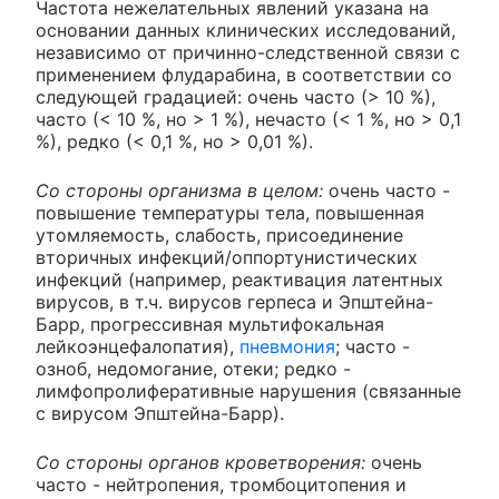
Частота нежелательных явлений указана на
основании данных клинических исследований,
независимо от причинно-следственной связи с
применением флударабина, в соответствии со
следующей градацией: очень часто (> 10 %),
часто (< 10 %, но > 1 %), нечасто (< 1 %, но > 0,1
%), редко (< 0,1 %, но > 0,01 %).
Со стороны организма в целом:
очень часто -
повышение температуры тела, повышенная
утомляемость, слабость, присоединение
вторичных инфекций/оппортунистических
инфекций (например, реактивация латентных
вирусов, в т.ч. вирусов герпеса и Эпштейна-
Барр, прогрессивная мультифокальная
лейкоэнцефалопатия),
пневмония
; часто -
озноб, недомогание, отеки; редко -
лимфопролиферативные нарушения (связанные
с вирусом Эпштейна-Барр).
Со стороны органов кроветворения:
очень
часто - нейтропения, тромбоцитопения и