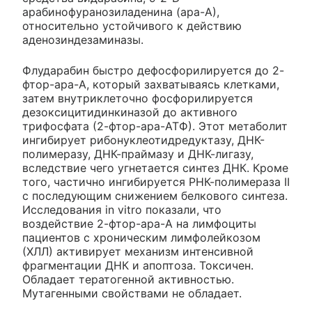
арабинофуранозиладенина (ара-А),
относительно устойчивого к действию
аденозиндезаминазы.
Флударабин быстро дефосфорилируется до 2-
фтор-ара-А, который захватываясь клетками,
затем внутриклеточно фосфорилируется
дезоксицитидинкиназой до активного
трифосфата (2-фтор-ара-АТФ). Этот метаболит
ингибирует рибонуклеотидредуктазу, ДНК-
полимеразу, ДНК-праймазу и ДНК-лигазу,
вследствие чего угнетается синтез ДНК. Кроме
того, частично ингибируется РНК-полимераза II
с последующим снижением белкового синтеза.
Исследования in vitro показали, что
воздействие 2-фтор-ара-А на лимфоциты
пациентов с хроническим лимфолейкозом
(ХЛЛ) активирует механизм интенсивной
фрагментации ДНК и апоптоза. Токсичен.
Обладает тератогенной активностью.
Мутагенными свойствами не обладает.