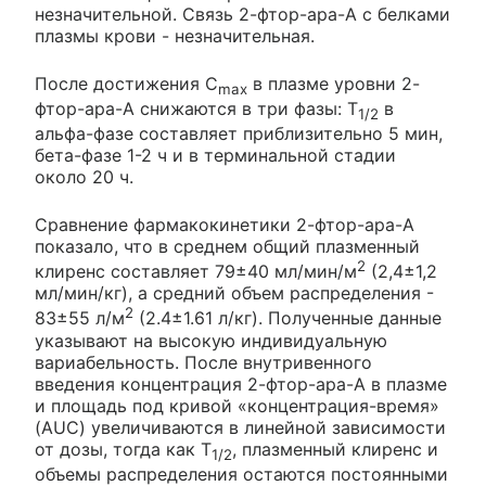
незначительной. Связь 2-фтор-ара-А с белками
плазмы крови - незначительная.
После достижения C
в плазме уровни 2-
max
фтор-ара-А снижаются в три фазы: T
в
1/2
альфа-фазе составляет приблизительно 5 мин,
бета-фазе 1-2 ч и в терминальной стадии
около 20 ч.
Сравнение фармакокинетики 2-фтор-ара-А
показало, что в среднем общий плазменный
2
клиренс составляет 79±40 мл/мин/м
(2,4±1,2
мл/мин/кг), а средний объем распределения -
2
83±55 л/м
(2.4±1.61 л/кг). Полученные данные
указывают на высокую индивидуальную
вариабельность. После внутривенного
введения концентрация 2-фтор-ара-А в плазме
и площадь под кривой «концентрация-время»
(AUC) увеличиваются в линейной зависимости
от дозы, тогда как T
, плазменный клиренс и
1/2
объемы распределения остаются постоянными