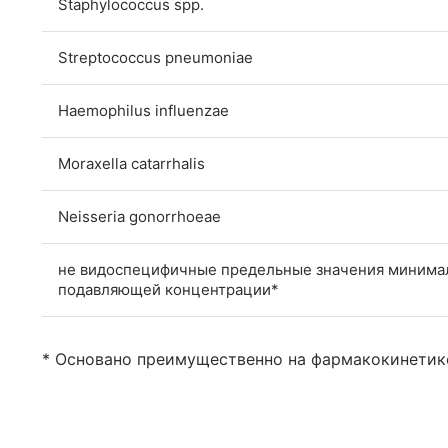
Staphylococcus spp.
Streptococcus pneumoniae
Haemophilus influenzae
Moraxella catarrhalis
Neisseria gonorrhoeae
не видоспецифичные предельные значения минима
подавляющей концентрации*
* Основано преимущественно на фармакокинетике