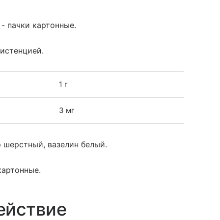
 - пачки картонные.
систенцией.
1 г
3 мг
 шерстный, вазелин белый.
 картонные.
ействие