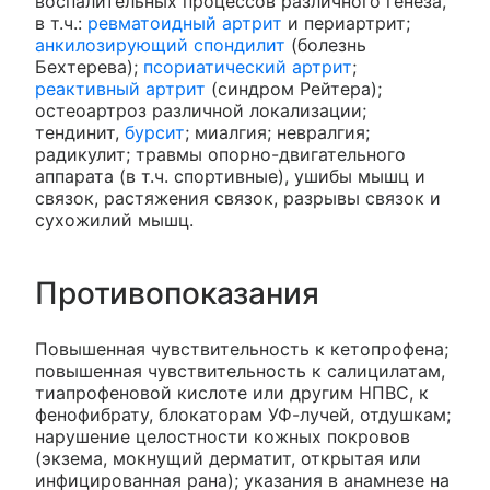
воспалительных процессов различного генеза,
в т.ч.:
ревматоидный артрит
и периартрит;
анкилозирующий спондилит
(болезнь
Бехтерева);
псориатический артрит
;
реактивный артрит
(синдром Рейтера);
остеоартроз различной локализации;
тендинит,
бурсит
; миалгия; невралгия;
радикулит; травмы опорно-двигательного
аппарата (в т.ч. спортивные), ушибы мышц и
связок, растяжения связок, разрывы связок и
сухожилий мышц.
Противопоказания
Повышенная чувствительность к кетопрофена;
повышенная чувствительность к салицилатам,
тиапрофеновой кислоте или другим НПВС, к
фенофибрату, блокаторам УФ-лучей, отдушкам;
нарушение целостности кожных покровов
(экзема, мокнущий дерматит, открытая или
инфицированная рана); указания в анамнезе на