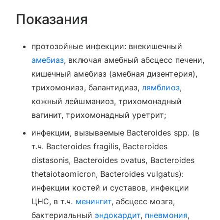
Показания
протозойные инфекции: внекишечный
амебиаз
, включая амебный абсцесс печени,
кишечный амебиаз (амебная дизентерия),
трихомониаз, балантидиаз,
лямблиоз
,
кожный лейшманиоз, трихомонадный
вагинит, трихомонадный уретрит;
инфекции, вызываемые Bacteroides spp. (в
т.ч. Bacteroides fragilis, Bacteroides
distasonis, Bacteroides ovatus, Bacteroides
thetaiotaomicron, Bacteroides vulgatus):
инфекции костей и суставов, инфекции
ЦНС, в т.ч.
менингит
, абсцесс мозга,
бактериальный
эндокардит
,
пневмония
,