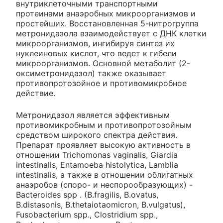
внутриклеточными транспортными
протеинами анаэробных микроорганизмов и
простейших. Восстановленная 5-нитрогруппа
метронидазола взаимодействует с ДНК клетки
микроорганизмов, ингибируя синтез их
нуклеиновых кислот, что ведет к гибели
микроорганизмов. Основной метаболит (2-
оксиметронидазол) также оказывает
противопротозойное и противомикробное
действие.
Метронидазол является эффективным
противомикробным и противопротозойным
средством широкого спектра действия.
Препарат проявляет высокую активность в
отношении Trichomonas vaginalis, Giardia
intestinalis, Entamoeba histolytica, Lamblia
intestinalis, а также в отношении облигатных
анаэробов (споро- и неспорообразующих) -
Bacteroides spp . (B.fragilis, B.ovatus,
B.distasonis, B.thetaiotaomicron, B.vulgatus),
Fusobacterium spp., Clostridium spp.,