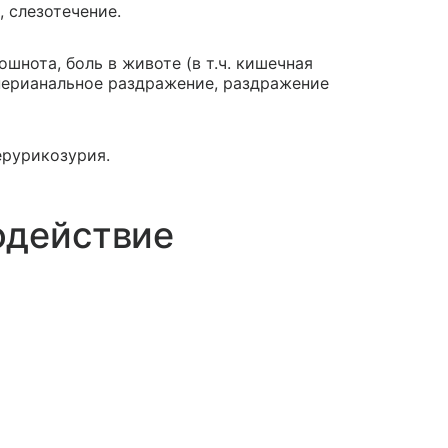
 слезотечение.
ошнота, боль в животе (в т.ч. кишечная
- перианальное раздражение, раздражение
ерурикозурия.
одействие