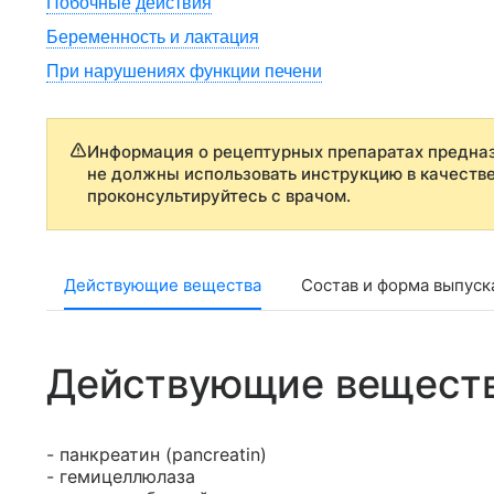
Побочные действия
Беременность и лактация
При нарушениях функции печени
Информация о рецептурных препаратах предназ
не должны использовать инструкцию в качеств
проконсультируйтесь с врачом.
Действующие вещества
Состав и форма выпуск
Действующие вещест
- панкреатин (pancreatin)
- гемицеллюлаза