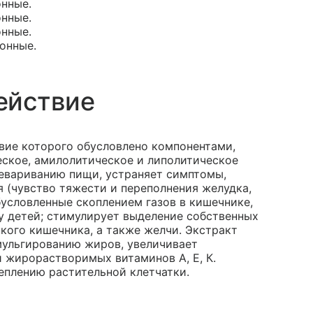
онные.
онные.
онные.
тонные.
ействие
вие которого обусловлено компонентами,
еское, амилолитическое и липолитическое
евариванию пищи, устраняет симптомы,
(чувство тяжести и переполнения желудка,
обусловленные скоплением газов в кишечнике,
у детей; стимулирует выделение собственных
кого кишечника, а также желчи. Экстракт
мульгированию жиров, увеличивает
и жирорастворимых витаминов А, Е, К.
еплению растительной клетчатки.