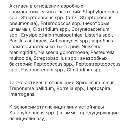
Активен в отношении аэробных
грамположительных бактерий: Staphylococcus
spp., Streptococcus spp. (в т.ч. Streptococcus
pneumoniae), Enterococcus spp. (некоторые
штаммы), Clostridium spp., Corynebacterium
spp., Erysipelothrix rhusiopathiae, Listeria spp.,
Bacillus anthracis, Actinomyces spp.; аэробных
грамотрицательных бактерий: Neisseria
meningitidis, Neisseria gonorrhoeae; Pasteurella
multocida, Streptobacillus spp.; анаэробных
бактерий: Peptococcus spp., Peptostreptococcus
spp., Fusobacterium spp., Clostridium spp.
Также активен в отношении Spirullinum minus,
Treponema pallidum, Borrelia spp., Leptospira
interrogans.
К феноксиметилпенициллину устойчивы
Staphylococcus spp. (штаммы, продуцирующие
пенициллиназу).