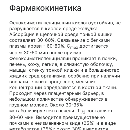
Фармакокинетика
Феноксиметилпенициллин кислотоустойчив, не
разрушается в кислой среде желудка.
Абсорбция в щелочной среде тонкой кишки
составляет 30-60%. Связывание с белками
плазмы крови - 60-80%. C
достигается
max
через 30-60 мин после приема.
Феноксиметилпенициллин проникает в почки,
печень, кожу, легкие, в слизистую оболочку,
мышцы, стенку тонкой кишки и в большинство
жидких сред организма, особенно при наличии
воспалительных процессов; меньшие
концентрации определяются в костной ткани.
Проходит через плацентарный барьер, в
небольшом количестве обнаруживается в
грудном молоке. Около 30-35%
метаболизируется в печени. T
составляет
1/2
30-60 мин. Выводится преимущественно
почками в неизмененном виде (25%) и в виде
метаболитов (35%); около 30% выводится