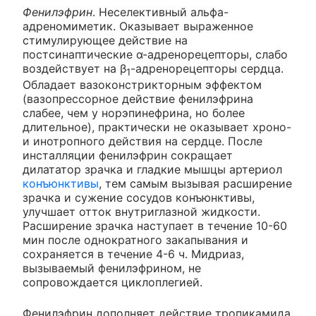
Фенилэфрин
. Неселективный альфа-
адреномиметик. Оказывает выраженное
стимулирующее действие на
постсинаптические α-адренорецепторы, слабо
воздействует на β
-адренорецепторы сердца.
1
Обладает вазоконстрикторным эффектом
(вазопрессорное действие фенилэфрина
слабее, чем у норэпинефрина, но более
длительное), практически не оказывает хроно-
и инотропного действия на сердце. После
инсталляции фенилэфрин сокращает
дилататор зрачка и гладкие мышцы артериол
конъюнктивы
, тем самым вызывая расширение
зрачка и сужение сосудов конъюнктивы,
улучшает отток внутриглазной жидкости.
Расширение зрачка наступает в течение 10-60
мин после однократного закапывания и
сохраняется в течение 4-6 ч. Мидриаз,
вызываемый фенилэфрином, не
сопровождается циклоплегией.
Фенилэфрин дополняет действие тропикамида,