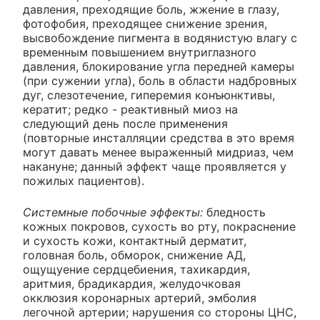
давления, преходящие боль, жжение в глазу,
фотофобия, преходящее снижение зрения,
высвобождение пигмента в водянистую влагу с
временным повышением внутриглазного
давления, блокирование угла передней камеры
(при сужении угла), боль в области надбровных
дуг, слезотечение, гиперемия конъюнктивы,
кератит; редко - реактивный миоз на
следующий день после применения
(повторные инсталляции средства в это время
могут давать менее выраженный мидриаз, чем
накануне; данный эффект чаще проявляется у
пожилых пациентов).
Системные побочные эффекты:
бледность
кожных покровов, сухость во рту, покраснение
и сухость кожи, контактный дерматит,
головная боль, обморок, снижение АД,
ощущуение сердцебиения, тахикардия,
аритмия, брадикардия, желудочковая
окклюзия коронарных артерий, эмболия
легочной артерии; нарушения со стороны ЦНС,