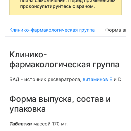
плана самолечения. Перед применением
проконсультируйтесь с врачом.
Клинико-фармакологическая группа
Форма вып
Клинико-
фармакологическая группа
БАД - источник ресвератрола,
витаминов Е
и D
Форма выпуска, состав и
упаковка
Таблетки
массой 170 мг.