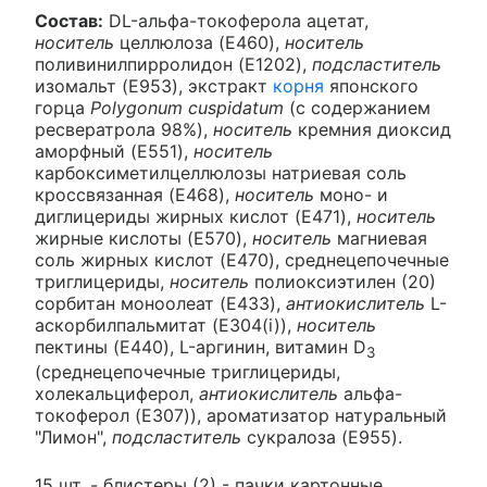
Состав:
DL-альфа-токоферола ацетат,
носитель
целлюлоза (E460),
носитель
поливинилпирролидон (E1202),
подсластитель
изомальт (E953), экстракт
корня
японского
горца
Polygonum cuspidatum
(с содержанием
ресвератрола 98%),
носитель
кремния диоксид
аморфный (E551),
носитель
карбоксиметилцеллюлозы натриевая соль
кроссвязанная (E468),
носитель
моно- и
диглицериды жирных кислот (E471),
носитель
жирные кислоты (E570),
носитель
магниевая
соль жирных кислот (E470), среднецепочечные
триглицериды,
носитель
полиоксиэтилен (20)
сорбитан моноолеат (E433),
антиокислитель
L-
аскорбилпальмитат (E304(i)),
носитель
пектины (E440), L-аргинин, витамин D
3
(среднецепочечные триглицериды,
холекальциферол,
антиокислитель
альфа-
токоферол (E307)), ароматизатор натуральный
"Лимон",
подсластитель
сукралоза (E955).
15 шт. - блистеры (2) - пачки картонные.