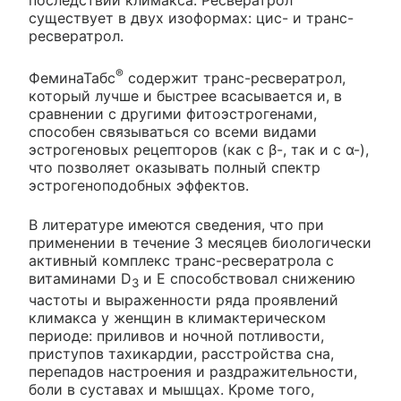
последствий климакса. Ресвератрол
существует в двух изоформах: цис- и транс-
ресвератрол.
®
ФеминаТабс
содержит транс-ресвератрол,
который лучше и быстрее всасывается и, в
сравнении с другими фитоэстрогенами,
способен связываться со всеми видами
эстрогеновых рецепторов (как с β-, так и с α-),
что позволяет оказывать полный спектр
эстрогеноподобных эффектов.
В литературе имеются сведения, что при
применении в течение 3 месяцев биологически
активный комплекс транс-ресвератрола с
витаминами D
и Е способствовал снижению
3
частоты и выраженности ряда проявлений
климакса у женщин в климактерическом
периоде: приливов и ночной потливости,
приступов тахикардии, расстройства сна,
перепадов настроения и раздражительности,
боли в суставах и мышцах. Кроме того,