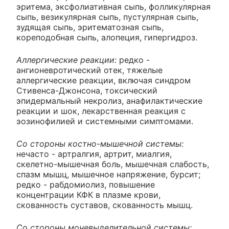
эритема, эксфолиативная сыпь, фолликулярная
сыпь, везикулярная сыпь, пустулярная сыпь,
зудящая сыпь, эритематозная сыпь,
кореподобная сыпь, алопеция, гипергидроз.
Аллергические реакции:
редко -
ангионевротический отек, тяжелые
аллергические реакции, включая синдром
Стивенса-Джонсона, токсический
эпидермальный некролиз, анафилактические
реакции и шок, лекарственная реакция с
эозинофилией и системными симптомами.
Со стороны костно-мышечной системы:
нечасто - артралгия, артрит, миалгия,
скелетно-мышечная боль, мышечная слабость,
спазм мышц, мышечное напряжение, бурсит;
редко - рабдомиолиз, повышение
концентрации КФК в плазме крови,
скованность суставов, скованность мышц.
Со стороны мочевыделительной системы: