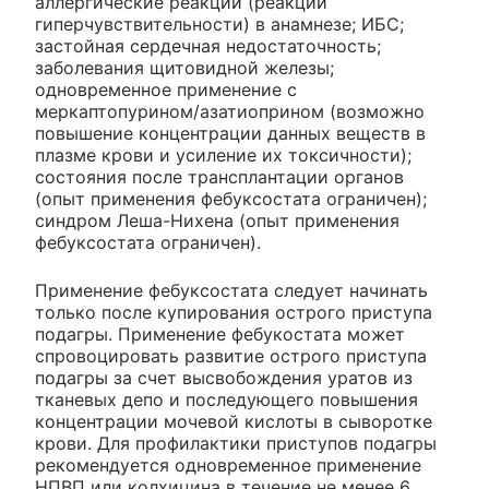
аллергические реакции (реакции
гиперчувствительности) в анамнезе; ИБС;
застойная сердечная недостаточность;
заболевания щитовидной железы;
одновременное применение с
меркаптопурином/азатиоприном (возможно
повышение концентрации данных веществ в
плазме крови и усиление их токсичности);
состояния после трансплантации органов
(опыт применения фебуксостата ограничен);
синдром Леша-Нихена (опыт применения
фебуксостата ограничен).
Применение фебуксостата следует начинать
только после купирования острого приступа
подагры. Применение фебукостата может
спровоцировать развитие острого приступа
подагры за счет высвобождения уратов из
тканевых депо и последующего повышения
концентрации мочевой кислоты в сыворотке
крови. Для профилактики приступов подагры
рекомендуется одновременное применение
НПВП или колхицина в течение не менее 6