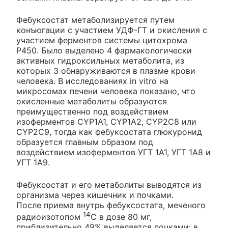
Фебуксостат метаболизируется путем
конъюгации с участием УДФ-ГТ и окисления с
участием ферментов системы цитохрома
Р450. Было выделено 4 фармакологически
активных гидроксильных метаболита, из
которых 3 обнаруживаются в плазме крови
человека. В исследованиях in vitro на
микросомах печени человека показано, что
окисленные метаболиты образуются
преимущественно под воздействием
изоферментов CYP1A1, CYP1A2, CYP2C8 или
CYP2C9, тогда как фебуксостата глюкуронид
образуется главным образом под
воздействием изоферментов УГТ 1А1, УГТ 1А8 и
УГТ 1А9.
Фебуксостат и его метаболиты выводятся из
организма через кишечник и почками.
После приема внутрь фебуксостата, меченого
14
радиоизотопом
С в дозе 80 мг,
приблизительно 49% выделяется почками: в