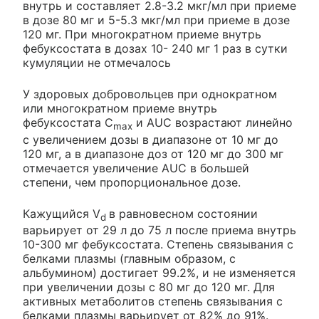
внутрь и составляет 2.8-3.2 мкг/мл при приеме
в дозе 80 мг и 5-5.3 мкг/мл при приеме в дозе
120 мг. При многократном приеме внутрь
фебуксостата в дозах 10- 240 мг 1 раз в сутки
кумуляции не отмечалось
У здоровых добровольцев при однократном
или многократном приеме внутрь
фебуксостата C
и AUC возрастают линейно
max
с увеличением дозы в диапазоне от 10 мг до
120 мг, а в диапазоне доз от 120 мг до 300 мг
отмечается увеличение AUC в большей
степени, чем пропорциональное дозе.
Кажущийся V
в равновесном состоянии
d
варьирует от 29 л до 75 л после приема внутрь
10-300 мг фебуксостата. Степень связывания с
белками плазмы (главным образом, с
альбумином) достигает 99.2%, и не изменяется
при увеличении дозы с 80 мг до 120 мг. Для
активных метаболитов степень связывания с
белками плазмы варьирует от 82% до 91%.