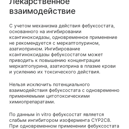
Лекарственное
взаимодействие
С учетом механизма действия фебуксостата,
основанного на ингибировании
ксантиноксидазы, одновременное применение
не рекомендуется с меркаптопурином,
азатиоприном. Ингибирование
ксантиноксидазы фебуксостатом может
приводить к повышению концентрации
меркаптопурина, азатиоприна в плазме крови
и усилению их токсического действия.
Нельзя исключить потенциального
взаимодействия фебуксостата с одновременно
применяемыми цитотоксическими
химиопрепаратами.
По данным in vitro фебуксостат является
слабым ингибитором изофермента CYP2C8.
При одновременном применении фебуксостата