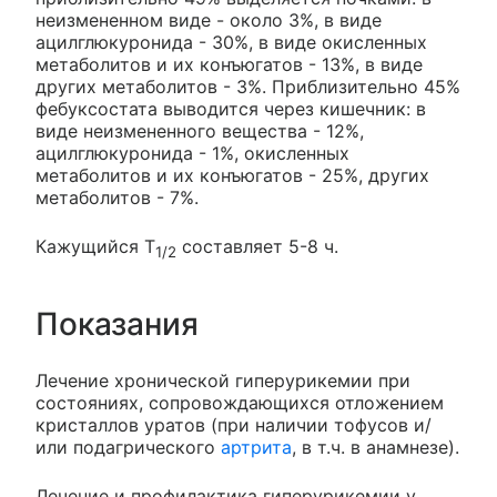
неизмененном виде - около 3%, в виде
ацилглюкуронида - 30%, в виде окисленных
метаболитов и их конъюгатов - 13%, в виде
других метаболитов - 3%. Приблизительно 45%
фебуксостата выводится через кишечник: в
виде неизмененного вещества - 12%,
ацилглюкуронида - 1%, окисленных
метаболитов и их конъюгатов - 25%, других
метаболитов - 7%.
Кажущийся T
составляет 5-8 ч.
1/2
Показания
Лечение хронической гиперурикемии при
состояниях, сопровождающихся отложением
кристаллов уратов (при наличии тофусов и/
или подагрического
артрита
, в т.ч. в анамнезе).
Лечение и профилактика гиперурикемии у