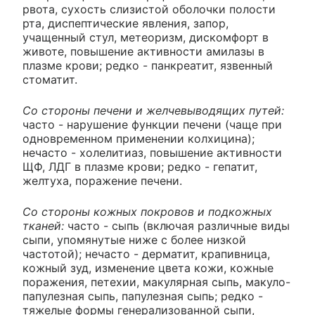
рвота, сухость слизистой оболочки полости
рта, диспептические явления, запор,
учащенный стул, метеоризм, дискомфорт в
животе, повышение активности амилазы в
плазме крови; редко - панкреатит, язвенный
стоматит.
Со стороны печени и желчевыводящих путей:
часто - нарушение функции печени (чаще при
одновременном применении колхицина);
нечасто - холелитиаз, повышение активности
ЩФ, ЛДГ в плазме крови; редко - гепатит,
желтуха, поражение печени.
Со стороны кожных покровов и подкожных
тканей:
часто - сыпь (включая различные виды
сыпи, упомянутые ниже с более низкой
частотой); нечасто - дерматит, крапивница,
кожный зуд, изменение цвета кожи, кожные
поражения, петехии, макулярная сыпь, макуло-
папулезная сыпь, папулезная сыпь; редко -
тяжелые формы генерализованной сыпи,