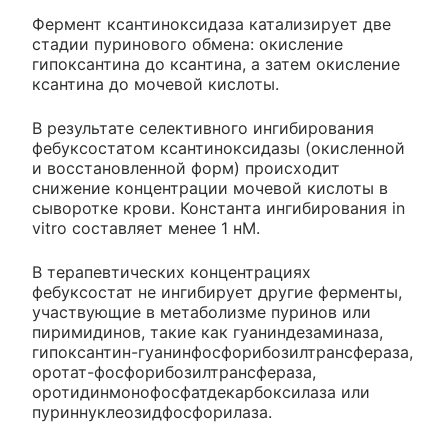
Фермент ксантиноксидаза катализирует две
стадии пуринового обмена: окисление
гипоксантина до ксантина, а затем окисление
ксантина до мочевой кислоты.
В результате селективного ингибирования
фебуксостатом ксантиноксидазы (окисленной
и восстановленной форм) происходит
снижение концентрации мочевой кислоты в
сыворотке крови. Константа ингибирования in
vitro составляет менее 1 нМ.
В терапевтических концентрациях
фебуксостат не ингибирует другие ферменты,
участвующие в метаболизме пуринов или
пиримидинов, такие как гуаниндезаминаза,
гипоксантин-гуанинфосфорибозилтрансфераза,
оротат-фосфорибозилтрансфераза,
оротидинмонофосфатдекарбоксилаза или
пуриннуклеозидфосфорилаза.