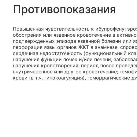
Противопоказания
Повышенная чувствительность к ибупрофену; эро
обострения или язвенное кровотечение в активной
подтвержденных эпизода язвенной болезни или яз
перфорация язвы органов ЖКТ в анамнезе, спро
сердечная недостаточность (функциональный кла
нарушения функции почек и/или печени; заболеван
нарушения кроветворения; период после проведе
внутричерепное или другое кровотечение; гемоф
крови (в т.ч. гипокоагуляция), геморрагические д