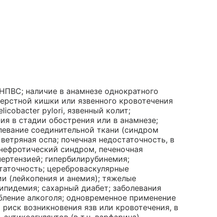
ПВС; наличие в анамнезе однократного
перстной кишки или язвенного кровотечения
licobacter pylori, язвенный колит;
ия в стадии обострения или в анамнезе;
левание соединительной ткани (синдром
ветряная оспа; почечная недостаточность, в
, нефротический синдром, печеночная
пертензией; гипербилирубинемия;
статочность; цереброваскулярные
ии (лейкопения и анемия); тяжелые
ипидемия; сахарный диабет; заболевания
ебление алкоголя; одновременное применение
 риск возникновения язв или кровотечения, в