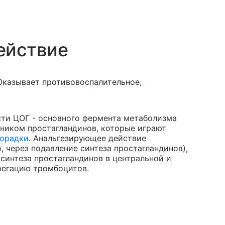
ействие
Оказывает противовоспалительное,
сти ЦОГ - основного фермента метаболизма
ником простагландинов, которые играют
орадки
. Анальгезирующее действие
 через подавление синтеза простагландинов),
синтеза простагландинов в центральной и
регацию тромбоцитов.