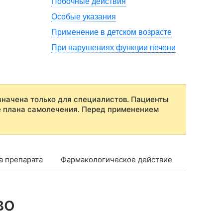
Побочные действия
Особые указания
Применение в детском возрасте
При нарушениях функции печени
начена только для специалистов. Пациенты
е плана самолечения. Перед применением
а препарата
Фармакологическое действие
Фармако
во