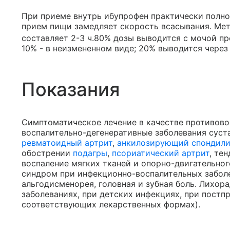
При приеме внутрь ибупрофен практически полн
прием пищи замедляет скорость всасывания. Мета
составляет 2-3 ч.80% дозы выводится с мочой пр
10% - в неизмененном виде; 20% выводится через
Показания
Симптоматическое лечение в качестве противов
воспалительно-дегенеративные заболевания суста
ревматоидный артрит
,
анкилозирующий спондили
обострении
подагры
,
псориатический артрит
, те
воспаление мягких тканей и опорно-двигательног
синдром при инфекционно-воспалительных заболе
альгодисменорея, головная и зубная боль. Лихо
заболеваниях, при детских инфекциях, при постп
соответствующих лекарственных формах).