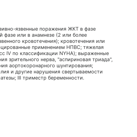
зивно-язвенные поражения ЖКТ в фазе
 фазе или в анамнезе (2 или более
венного кровотечения); кровотечения или
воцированные применением НПВС; тяжелая
сс IV по классификации NYHA); выраженные
ия зрительного нерва, "аспириновая триада",
ния аортокоронарного шунтирования;
илия и другие нарушения свертываемости
иатезы; III триместр беременности.