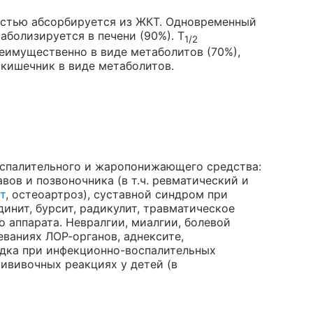
остью абсорбируется из ЖКТ. Одновременный
болизируется в печени (90%). T
1/2
еимущественно в виде метаболитов (70%),
 кишечник в виде метаболитов.
оспалительного и жаропонижающего средства:
вов и позвоночника (в т.ч. ревматический и
т
, остеоартроз), суставной синдром при
ндинит, бурсит, радикулит, травматическое
о аппарата. Невралгии, миалгии, болевой
ваниях ЛОР-органов, аднексите,
радка при инфекционно-воспалительных
рививочных реакциях у детей (в