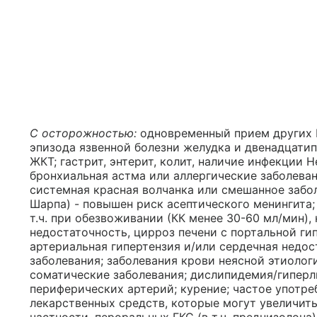
С осторожностью:
одновременный прием других Н
эпизода язвенной болезни желудка и двенадцати
ЖКТ; гастрит, энтерит, колит, наличие инфекции He
бронхиальная астма или аллергические заболеван
системная красная волчанка или смешанное забо
Шарпа) - повышен риск асептического менингита; 
т.ч. при обезвоживании (КК менее 30-60 мл/мин)
недостаточность, цирроз печени с портальной ги
артериальная гипертензия и/или сердечная недо
заболевания; заболевания крови неясной этиолог
соматические заболевания; дислипидемия/гиперл
периферических артерий; курение; частое употр
лекарственных средств, которые могут увеличить