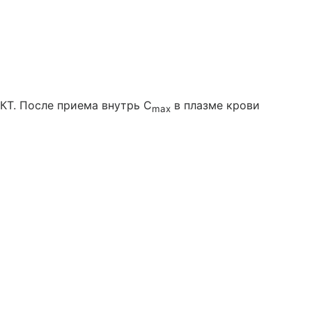
КТ. После приема внутрь C
в плазме крови
max