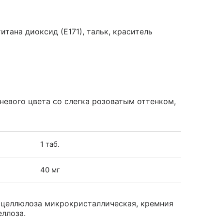
итана диоксид (Е171), тальк, краситель
евого цвета со слегка розоватым оттенком,
1 таб.
40 мг
 целлюлоза микрокристаллическая, кремния
еллоза.