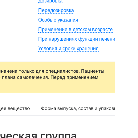
Дозировка
Передозировка
Особые указания
Применение в детском возрасте
При нарушениях функции печени
Условия и сроки хранения
начена только для специалистов. Пациенты
е плана самолечения. Перед применением
ее вещество
Форма выпуска, состав и упаковка
Фар
ческая группа