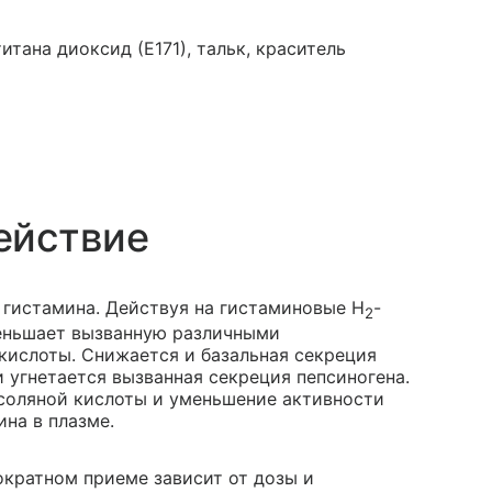
итана диоксид (Е171), тальк, краситель
ействие
гистамина. Действуя на гистаминовые H
-
2
меньшает вызванную различными
ислоты. Снижается и базальная секреция
 угнетается вызванная секреция пепсиногена.
соляной кислоты и уменьшение активности
ина в плазме.
кратном приеме зависит от дозы и