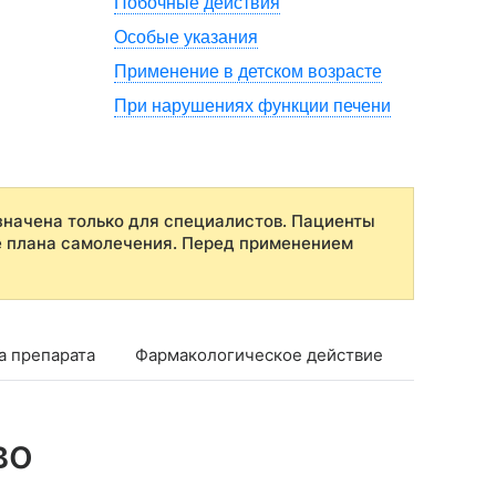
Побочные действия
Особые указания
Применение в детском возрасте
При нарушениях функции печени
начена только для специалистов. Пациенты
е плана самолечения. Перед применением
а препарата
Фармакологическое действие
Фармако
во