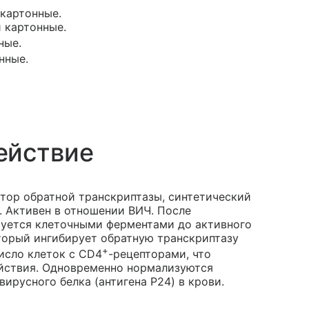
 картонные.
и картонные.
ные.
нные.
ействие
тор обратной транскриптазы, синтетический
. Активен в отношении ВИЧ. После
руется клеточными ферментами до активного
торый ингибирует обратную транскриптазу
+
исло клеток с CD4
-рецепторами, что
йствия. Одновременно нормализуются
ирусного белка (антигена P24) в крови.