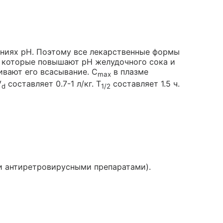
ениях рН. Поэтому все лекарственные формы
, которые повышают рН желудочного сока и
вают его всасывание. C
в плазме
max
V
составляет 0.7-1 л/кг. T
составляет 1.5 ч.
d
1/2
и антиретровирусными препаратами).