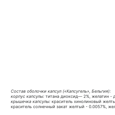
Состав оболочки капсул («Капсугель», Бельгия):
корпус капсулы:
титана диоксид— 2%, желатин - 
крышечка капсулы:
краситель хинолиновый желтый
краситель солнечный закат желтый - 0.0057%, жел