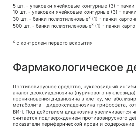
5 шт. - упаковки ячейковые контурные (3) - пачки
10 шт. - упаковки ячейковые контурные (3) - пачк
х
30 шт. - банки полиэтиленовые
(1) - пачки картон
х
500 шт. - банки полиэтиленовые
(1) - пачки карто
х
с контролем первого вскрытия
Фармакологическое д
Противовирусное средство, нуклеозидный ингиби
аналог деоксиаденозина (пуринового нуклеозида)
проникновения диданозина в клетку, метаболизи
метаболита - дидеоксиаденозина трифосфата, ко
ВИЧ. Под действием диданозина увеличивается ч
считается подтверждением противовирусного де
показатели периферической крови и содержание в