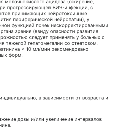
ия молочнокислого ацидоза (ожирение,
при прогрессирующей ВИЧ-инфекции, с
иентов принимающих нейротоксичные
ития периферической нейропатии), у
енной функцией почек нескорректированными
органа зрения (ввиду опасности развития
орожностью следует применять у больных с
ия тяжелой гепатомегалии со стеатозом.
еатинина < 10 мл/мин рекомендовано
ных форм.
индивидуально, в зависимости от возраста и
ижение дозы и/или увеличение интервалов
нина.