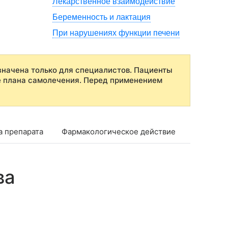
Лекарственное взаимодействие
Беременность и лактация
При нарушениях функции печени
начена только для специалистов. Пациенты
е плана самолечения. Перед применением
а препарата
Фармакологическое действие
Показан
ва