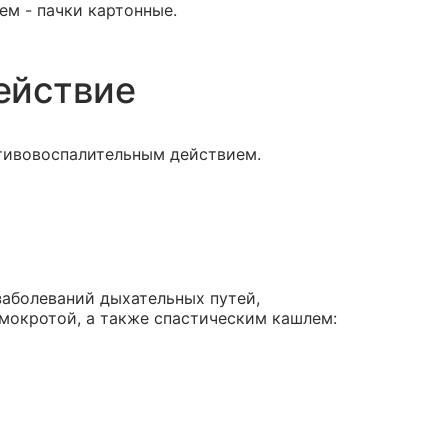
ем - пачки картонные.
ействие
тивовоспалительным действием.
заболеваний дыхательных путей,
окротой, а также спастическим кашлем: