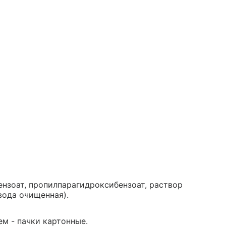
нзоат, пропилпарагидроксибензоат, раствор
 вода очищенная).
ем - пачки картонные.