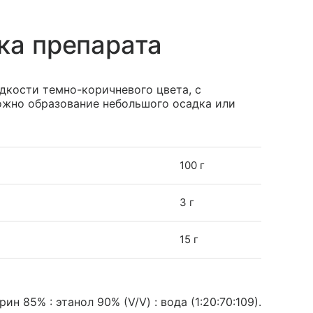
ка препарата
дкости темно-коричневого цвета, с
ожно образование небольшого осадка или
100 г
3 г
15 г
ин 85% : этанол 90% (V/V) : вода (1:20:70:109).