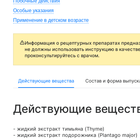
Побочные действия
Особые указания
Применение в детском возрасте
Информация о рецептурных препаратах предназ
не должны использовать инструкцию в качеств
проконсультируйтесь с врачом.
Действующие вещества
Состав и форма выпуск
Действующие вещест
- жидкий экстракт тимьяна (Thyme)
- жидкий экстракт подорожника (Plantago major)