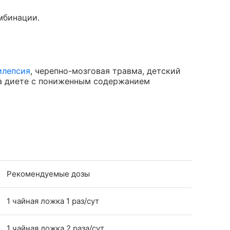
мбинации.
илепсия
, черепно-мозговая травма, детский
на диете с пониженным содержанием
Рекомендуемые дозы
1 чайная ложка 1 раз/сут
1 чайная ложка 2 раза/сут