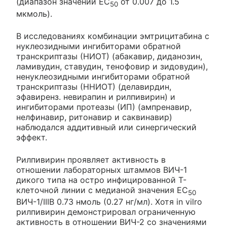
(диапазон значений EC
от 0.007 до 1.5
50
мкмоль).
В исследованиях комбинации эмтрицитабина с
нуклеозидными ингибиторами обратной
транскриптазы (НИОТ) (абакавир, диданозин,
ламивудин, ставудин, тенофовир и зидовудин),
ненуклеозидными ингибиторами обратной
транскриптазы (ННИОТ) (делавирдин,
эфавиренз. невирапин и рилпивирин) и
ингибиторами протеазы (ИП) (ампренавир,
нелфинавир, ритонавир и саквинавир)
наблюдался аддитивный или синергический
эффект.
Рилпивирин проявляет активность в
отношении лабораторных штаммов ВИЧ-1
дикого типа на остро инфицированной Т-
клеточной линии с медианой значения ЕС
50
ВИЧ-1/IIIB 0.73 нмоль (0.27 нг/мл). Хотя in vilro
рилпивирин демонстрировал ограниченную
активность в отношении ВИЧ-2 со значениями