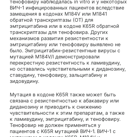
тенофовиру наблюдалась in vitro и у некоторых
ВИЧ-1 инфицированных пациентов вследствие
замещения в кодонах M184V или М1841
обратной транскриптазы (ОТ) для
эмтрицитабина или в кодоне K65R обратной
транскриптазы для тенофовира. Других
механизмов развития резистентности к
эмтрицитабину или тенофовиру выявлено не
было. Эмтрицитабин-резистентные вирусы с
мутацией M184V/I демонстрировали
перекрестную резистентность к ламивудину,
но оставались чувствительными к диданозину,
ставудину, тенофовиру, зальцитабину и
зидовудину.
Мутация в кодоне K65R также может быть
связана с резистентностью к абакавиру или
диданозину и приводить к снижению
чувствительности к этим препаратам, а также
к ламивудину, эмтрицитабину, и тенофовиру.
Тенофовир не должен применяться у
пациентов с K65R мутацией ВИЧ-1. ВИЧ-1 с