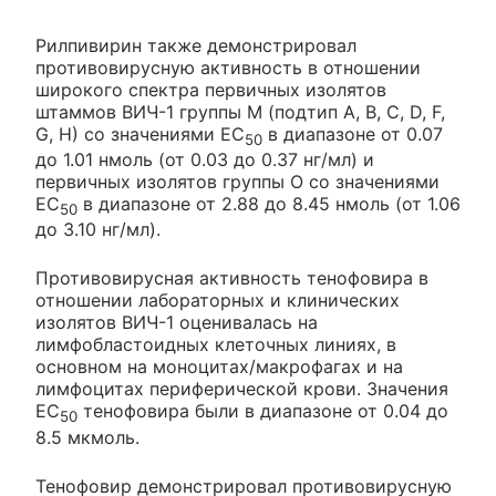
Рилпивирин также демонстрировал
противовирусную активность в отношении
широкого спектра первичных изолятов
штаммов ВИЧ-1 группы М (подтип А, В, С, D, F,
G, Н) со значениями ЕС
в диапазоне от 0.07
50
до 1.01 нмоль (от 0.03 до 0.37 нг/мл) и
первичных изолятов группы О со значениями
ЕС
в диапазоне от 2.88 до 8.45 нмоль (от 1.06
50
до 3.10 нг/мл).
Противовирусная активность тенофовира в
отношении лабораторных и клинических
изолятов ВИЧ-1 оценивалась на
лимфобластоидных клеточных линиях, в
основном на моноцитах/макрофагах и на
лимфоцитах периферической крови. Значения
ЕС
тенофовира были в диапазоне от 0.04 до
50
8.5 мкмоль.
Тенофовир демонстрировал противовирусную