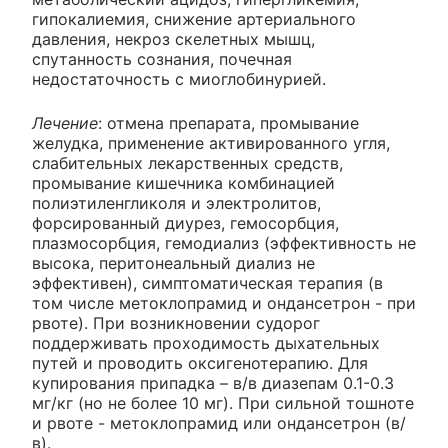
гипокалиемия, снижение артериального
давления, некроз скелетных мышц,
спутанность сознания, почечная
недостаточность с миоглобинурией.
Лечение
: отмена препарата, промывание
желудка, применение активированного угля,
слабительных лекарственных средств,
промывание кишечника комбинацией
полиэтиленгликоля и электролитов,
форсированный диурез, гемосорбция,
плазмосорбция, гемодиализ (эффективность не
высока, перитонеальный диализ не
эффективен), симптоматическая терапия (в
том числе метоклопрамид и ондансетрон - при
рвоте). При возникновении судорог
поддерживать проходимость дыхательных
путей и проводить оксигенотерапию. Для
купирования припадка – в/в диазепам 0.1-0.3
мг/кг (но не более 10 мг). При сильной тошноте
и рвоте - метоклопрамид или ондансетрон (в/
в).