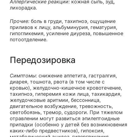
Аллергические реакции:
кожная сыпь, зуд,
лихорадка.
Прочие:
боль в груди, тахипноэ, ощущение
приливов к лицу, альбуминурия, гематурия,
гипогликемия, усиление диуреза, повышенное
потоотделение.
Передозировка
Симптомы
: снижение аппетита, гастралгия,
диарея, тошнота, рвота (в том числе с
кровью), желудочно-кишечное кровотечение,
тахипноэ, гиперемия кожи лица, тахикардия,
желудочковые аритмии, бессонница,
двигательное возбуждение, тревожность,
светобоязнь, тремор, судороги. При тяжелом
отравлении могут развиться эпилептоидные
припадки (особенно у детей без возникновения
каких-либо предвестников), гипоксия,
метаболический ацидоз, гипергликемия,