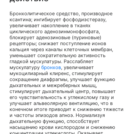
Бронхолитическое средство, производное
ксантина; ингибирует фосфодиэстеразу,
увеличивает накопление в тканях
циклического аденозинмонофосфата,
блокирует аденозиновые (пуриновые)
рецепторы; снижает поступление ионов
кальция через каналы клеточных мембран,
уменьшает сократительную активность
гладкой мускулатуры. Расслабляет
мускулатуру
бронхов
, увеличивает
мукоцилиарный клиренс, стимулирует
сокращение диафрагмы, улучшает функцию
дыхательных и межреберных мышц,
стимулирует дыхательный центр, повышает
его чувствительность к углекислому газу и
улучшает альвеолярную вентиляцию, что в
конечном итоге приводит к снижению тяжести
и частоты эпизодов апноэ. Нормализуя
дыхательную функцию, способствует
насыщению крови кислородом и снижению
концентрации углекислоты. Оказывает