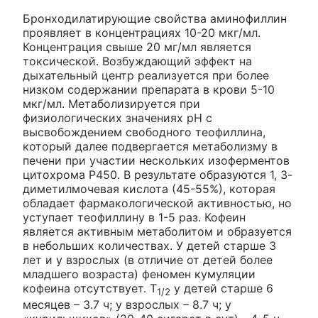
Бронходилатирующие свойства аминофиллин
проявляет в концентрациях 10-20 мкг/мл.
Концентрация свыше 20 мг/мл является
токсической. Возбуждающий эффект на
дыхательный центр реализуется при более
низком содержании препарата в крови 5-10
мкг/мл. Метаболизируется при
физиологических значениях рН с
высвобождением свободного теофиллина,
который далее подвергается метаболизму в
печени при участии нескольких изоферментов
цитохрома Р450. В результате образуются 1, 3-
диметилмочевая кислота (45-55%), которая
обладает фармакологической активностью, но
уступает теофиллину в 1-5 раз. Кофеин
является активным метаболитом и образуется
в небольших количествах. У детей старше 3
лет и у взрослых (в отличие от детей более
младшего возраста) феномен кумуляции
кофеина отсутствует. T
у детей старше 6
1/2
месяцев – 3.7 ч; у взрослых – 8.7 ч; у