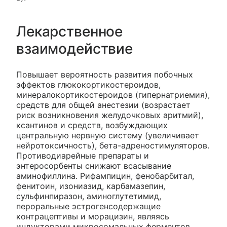
Лекарственное
взаимодействие
Повышает вероятность развития побочных
эффектов глюкокортикостероидов,
минералокортикостероидов (гипернатриемия),
средств для общей анестезии (возрастает
риск возникновения желудочковых аритмий),
ксантинов и средств, возбуждающих
центральную нервную систему (увеличивает
нейротоксичность), бета-адреностимуляторов.
Противодиарейные препараты и
энтеросорбенты снижают всасывание
аминофиллина. Рифампицин, фенобарбитал,
фенитоин, изониазид, карбамазепин,
сульфинпиразон, аминоглутетимид,
пероральные эстрогенсодержащие
контрацептивы и морацизин, являясь
индукторами микросомальных ферментов