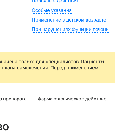
Побочные действия
Особые указания
Применение в детском возрасте
При нарушениях функции печени
начена только для специалистов. Пациенты
е плана самолечения. Перед применением
а препарата
Фармакологическое действие
Фармако
во