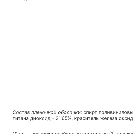
Состав пленочной оболочки:
спирт поливиниловый 
титана диоксид - 21.65%, краситель железа оксид
10 шт. - упаковки ячейковые контурные (1) - пачк