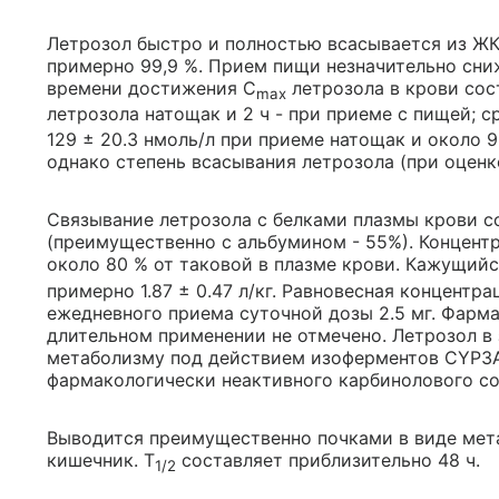
Летрозол быстро и полностью всасывается из ЖК
примерно 99,9 %. Прием пищи незначительно сни
времени достижения C
летрозола в крови сос
max
летрозола натощак и 2 ч - при приеме с пищей; с
129 ± 20.3 нмоль/л при приеме натощак и около 9
однако степень всасывания летрозола (при оценк
Связывание летрозола с белками плазмы крови с
(преимущественно с альбумином - 55%). Концент
около 80 % от таковой в плазме крови. Кажущийс
примерно 1.87 ± 0.47 л/кг. Равновесная концентра
ежедневного приема суточной дозы 2.5 мг. Фарм
длительном применении не отмечено. Летрозол в 
метаболизму под действием изоферментов CYP3
фармакологически неактивного карбинолового со
Выводится преимущественно почками в виде мета
кишечник. Т
составляет приблизительно 48 ч.
1/2