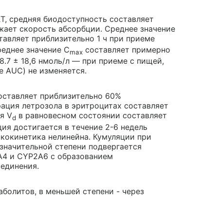
Т, средняя биодоступность составляет
жает скорость абсорбции. Среднее значение
тавляет приблизительно 1 ч при приеме
реднее значение C
составляет примерно
max
8.7 ± 18,6 нмоль/л — при приеме с пищей,
е AUC) не изменяется.
оставляет приблизительно 60%
рация летрозола в эритроцитах составляет
я V
в равновесном состоянии составляет
d
ция достигается в течение 2-6 недель
акокинетика нелинейна. Кумуляции при
значительной степени подвергается
A4 и CYP2A6 с образованием
единения.
болитов, в меньшей степени - через