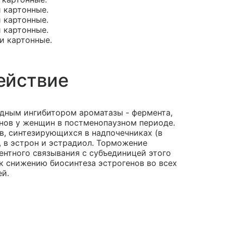
и картонные.
и картонные.
и картонные.
ки картонные.
ействие
дным ингибитором ароматазы - фермента,
енов у женщин в постменопаузном периоде.
, синтезирующихся в надпочечниках (в
, в эстрон и эстрадиол. Торможение
ентного связывания с субъединицей этого
к снижению биосинтеза эстрогенов во всех
ей.