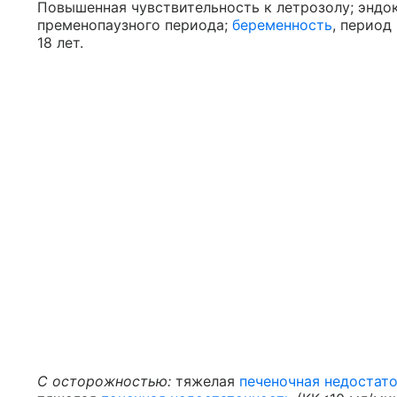
Повышенная чувствительность к летрозолу; эндо
пременопаузного периода;
беременность
, период
18 лет.
С осторожностью:
тяжелая
печеночная недостат