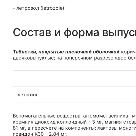
- летрозол (letrozole)
Состав и форма выпус
Таблетки, покрытые пленочной оболочкой
коричн
двояковыпуклые; на поперечном разрезе ядро бел
летрозол
Вспомогательные вещества: алюмометасиликат маг
кремния диоксид коллоидный - 3 мг, магния стеар
81 мг, в пересчете на компоненты: лактозы моногид
повидон K30 - 2.84 мг.