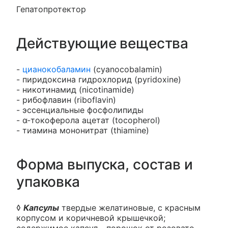
Гепатопротектор
Действующие вещества
-
цианокобаламин
(cyanocobalamin)
- пиридоксина гидрохлорид (pyridoxine)
- никотинамид (nicotinamide)
- рибофлавин (riboflavin)
- эссенциальные фосфолипиды
- α-токоферола ацетат (tocopherol)
- тиамина мононитрат (thiamine)
Форма выпуска, состав и
упаковка
◊
Капсулы
твердые желатиновые, с красным
корпусом и коричневой крышечкой;