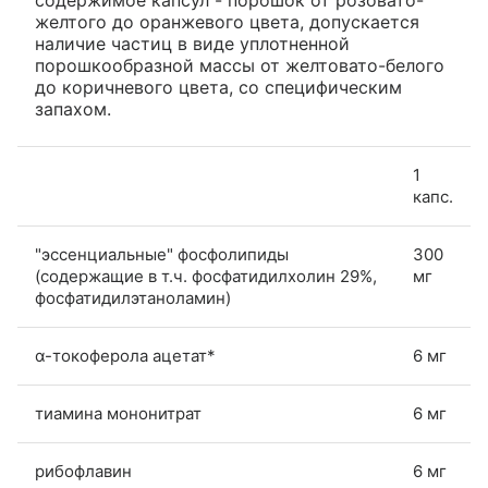
содержимое капсул - порошок от розовато-
желтого до оранжевого цвета, допускается
наличие частиц в виде уплотненной
порошкообразной массы от желтовато-белого
до коричневого цвета, со специфическим
запахом.
1
капс.
"эссенциальные" фосфолипиды
300
(содержащие в т.ч. фосфатидилхолин 29%,
мг
фосфатидилэтаноламин)
α-токоферола ацетат*
6 мг
тиамина мононитрат
6 мг
рибофлавин
6 мг