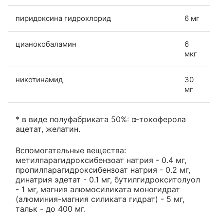
пиридоксина гидрохлорид
6 мг
цианокобаламин
6
мкг
никотинамид
30
мг
* в виде полуфабриката 50%: α-токоферола
ацетат, желатин.
Вспомогательные вещества:
метилпарагидроксибензоат натрия - 0.4 мг,
пропилпарагидроксибензоат натрия - 0.2 мг,
динатрия эдетат - 0.1 мг, бутилгидрокситолуол
- 1 мг, магния алюмосиликата моногидрат
(алюминия-магния силиката гидрат) - 5 мг,
тальк - до 400 мг.