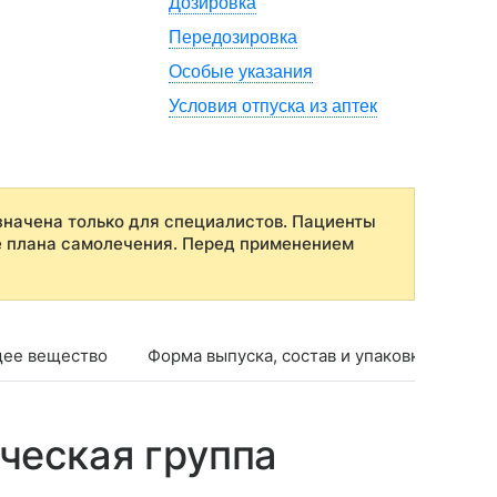
Дозировка
Передозировка
Особые указания
Условия отпуска из аптек
начена только для специалистов. Пациенты
е плана самолечения. Перед применением
ее вещество
Форма выпуска, состав и упаковка
Фар
ческая группа