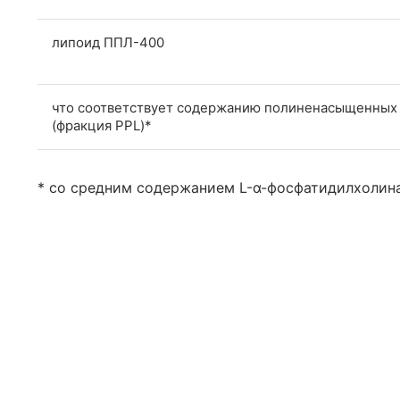
липоид ППЛ-400
что соответствует содержанию полиненасыщенных 
(фракция PPL)*
* со средним содержанием L-α-фосфатидилхолина