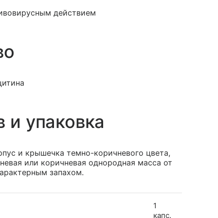
ивовирусным действием
во
цитина
в и упаковка
рпус и крышечка темно-коричневого цвета,
невая или коричневая однородная масса от
характерным запахом.
1
капс.