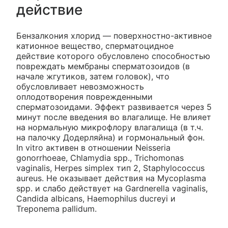
действие
Бензалкония хлорид — поверхностно-активное
катионное вещество, сперматоцидное
действие которого обусловлено способностью
повреждать мембраны сперматозоидов (в
начале жгутиков, затем головок), что
обусловливает невозможность
оплодотворения поврежденными
сперматозоидами. Эффект развивается через 5
минут после введения во влагалище. Не влияет
на нормальную микрофлору влагалища (в т.ч.
на палочку Додерляйна) и гормональный фон.
In vitro активен в отношении Neisseria
gonorrhoeae, Chlamydia spp., Trichomonas
vaginalis, Herpes simplex тип 2, Staphylococcus
aureus. He оказывает действия на Mycoplasma
spp. и слабо действует на Gardnerella vaginalis,
Candida albicans, Haemophilus ducreyi и
Treponema pallidum.