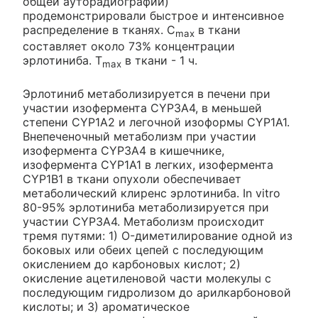
общей ауторадиографии)
продемонстрировали быстрое и интенсивное
распределение в тканях. C
в ткани
max
составляет около 73% концентрации
эрлотиниба. T
в ткани - 1 ч.
max
Эрлотиниб метаболизируется в печени при
участии изофермента CYP3A4, в меньшей
степени CYP1A2 и легочной изоформы CYP1A1.
Внепеченочный метаболизм при участии
изофермента CYP3A4 в кишечнике,
изофермента CYP1A1 в легких, изофермента
CYP1B1 в ткани опухоли обеспечивает
метаболический клиренс эрлотиниба. In vitro
80-95% эрлотиниба метаболизируется при
участии CYP3A4. Метаболизм происходит
тремя путями: 1) O-диметилирование одной из
боковых или обеих цепей с последующим
окислением до карбоновых кислот; 2)
окисление ацетиленовой части молекулы с
последующим гидролизом до арилкарбоновой
кислоты; и 3) ароматическое