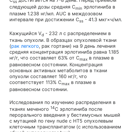
ss
следующей дозы средняя C
эрлотиниба в
min
плазме 1.238 нг/мл. AUC в междозовом
интервале при достижении C
- 41.3 мкг×ч/мл.
ss
Кажущийся V
- 232 л с распределением в
d
ткань опухоли. В образцах опухолевой ткани
(
рак легкого
, рак гортани) на 9 день лечения
средняя концентрация эрлотиниба равна 1.185
нг/г, что составляет 63% от C
в плазме в
max
равновесном состоянии. Концентрация
основных активных метаболитов в ткани
опухоли составляет 160 нг/г, что
соответствует 113% C
в плазме в
max
равновесном состоянии.
Исследования по изучению распределения в
14
тканях меченого
С эрлотиниба после
перорального введения у бестимусных мышей
с мутацией по гену nude с НТ5 опухолевым
клеточным трансплантатом (с использованием