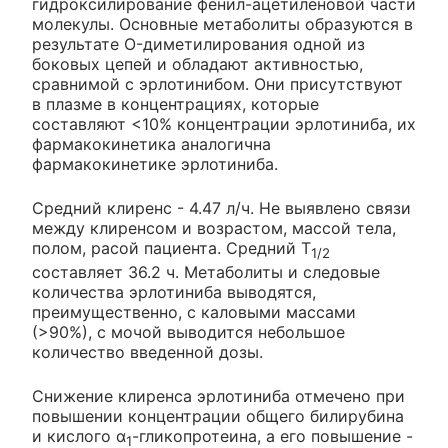
гидроксилирование фенил-ацетиленовой части
молекулы. Основные метаболиты образуются в
результате O-диметилирования одной из
боковых цепей и обладают активностью,
сравнимой с эрлотинибом. Они присутствуют
в плазме в концентрациях, которые
составляют <10% концентрации эрлотиниба, их
фармакокинетика аналогична
фармакокинетике эрлотиниба.
Средний клиренс - 4.47 л/ч. Не выявлено связи
между клиренсом и возрастом, массой тела,
полом, расой пациента. Средний T
1/2
составляет 36.2 ч. Метаболиты и следовые
количества эрлотиниба выводятся,
преимущественно, с каловыми массами
(>90%), с мочой выводится небольшое
количество введенной дозы.
Снижение клиренса эрлотиниба отмечено при
повышении концентрации общего билирубина
и кислого α
-гликопротеина, a его повышение -
1