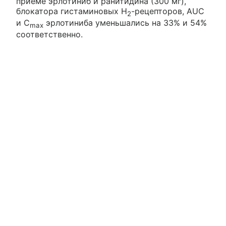
приеме эрлотиниб и ранитидина (300 мг),
блокатора гистаминовых H
-рецепторов, AUC
2
и C
эрлотиниба уменьшались на 33% и 54%
max
соответственно.