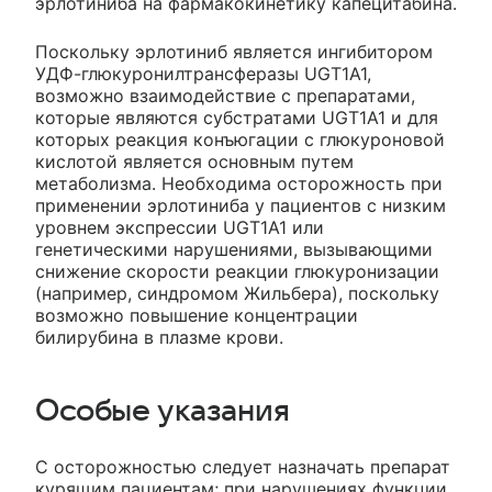
эрлотиниба на фармакокинетику капецитабина.
Поскольку эрлотиниб является ингибитором
УДФ-глюкуронилтрансферазы UGT1A1,
возможно взаимодействие с препаратами,
которые являются субстратами UGT1A1 и для
которых реакция конъюгации с глюкуроновой
кислотой является основным путем
метаболизма. Необходима осторожность при
применении эрлотиниба у пациентов с низким
уровнем экспрессии UGT1A1 или
генетическими нарушениями, вызывающими
снижение скорости реакции глюкуронизации
(например, синдромом Жильбера), поскольку
возможно повышение концентрации
билирубина в плазме крови.
Особые указания
С осторожностью следует назначать препарат
курящим пациентам; при нарушениях функции