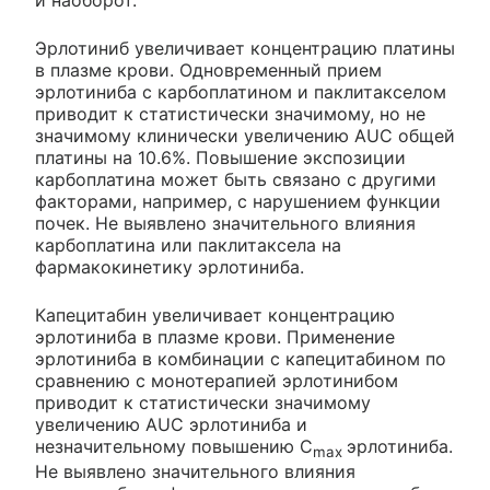
и наоборот.
Эрлотиниб увеличивает концентрацию платины
в плазме крови. Одновременный прием
эрлотиниба с карбоплатином и паклитакселом
приводит к статистически значимому, но не
значимому клинически увеличению AUC общей
платины на 10.6%. Повышение экспозиции
карбоплатина может быть связано с другими
факторами, например, с нарушением функции
почек. Не выявлено значительного влияния
карбоплатина или паклитаксела на
фармакокинетику эрлотиниба.
Капецитабин увеличивает концентрацию
эрлотиниба в плазме крови. Применение
эрлотиниба в комбинации с капецитабином по
сравнению с монотерапией эрлотинибом
приводит к статистически значимому
увеличению AUC эрлотиниба и
незначительному повышению C
эрлотиниба.
max
Не выявлено значительного влияния