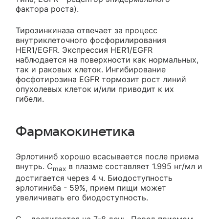
фактора роста).
Тирозинкиназа отвечает за процесс
внутриклеточного фосфорилирования
HER1/EGFR. Экспрессия HER1/EGFR
наблюдается на поверхности как нормальных,
так и раковых клеток. Ингибирование
фосфотирозина EGFR тормозит рост линий
опухолевых клеток и/или приводит к их
гибели.
Фармакокинетика
Эрлотиниб хорошо всасывается после приема
внутрь. C
в плазме составляет 1.995 нг/мл и
max
достигается через 4 ч. Биодоступность
эрлотиниба - 59%, прием пищи может
увеличивать его биодоступность.
C
достигается на 7-8 день. Перед приемом