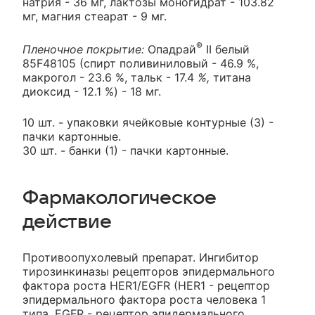
натрия - 36 мг, лактозы моногидрат - 103.82
мг, магния стеарат - 9 мг.
®
Пленочное покрытие:
Опадрай
II белый
85F48105 (спирт поливиниловый - 46.9 %,
макрогол - 23.6 %, тальк - 17.4
%,
титана
диоксид - 12.1 %) - 18 мг.
10 шт. - упаковки ячейковые контурные (3) -
пачки картонные.
30 шт. - банки (1) - пачки картонные.
Фармакологическое
действие
Противоопухолевый препарат. Ингибитор
тирозинкиназы рецепторов эпидермального
фактора роста HER1/EGFR (HER1 - рецептор
эпидермального фактора роста человека 1
типа, EGFR - рецептор эпидермального