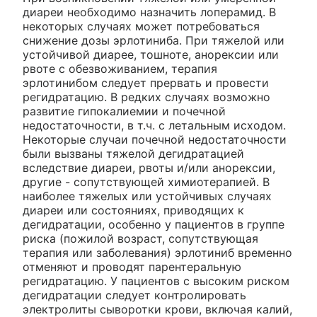
диареи необходимо назначить лоперамид. В
некоторых случаях может потребоваться
снижение дозы эрлотиниба. При тяжелой или
устойчивой диарее, тошноте, анорексии или
рвоте с обезвоживанием, терапия
эрлотинибом следует прервать и провести
регидратацию. В редких случаях возможно
развитие гипокалиемии и почечной
недостаточности, в т.ч. с летальным исходом.
Некоторые случаи почечной недостаточности
были вызваны тяжелой дегидратацией
вследствие диареи, рвоты и/или анорексии,
другие - сопутствующей химиотерапией. В
наиболее тяжелых или устойчивых случаях
диареи или состояниях, приводящих к
дегидратации, особенно у пациентов в группе
риска (пожилой возраст, сопутствующая
терапия или заболевания) эрлотиниб временно
отменяют и проводят парентеральную
регидратацию. У пациентов с высоким риском
дегидратации следует контролировать
электролиты сыворотки крови, включая калий,