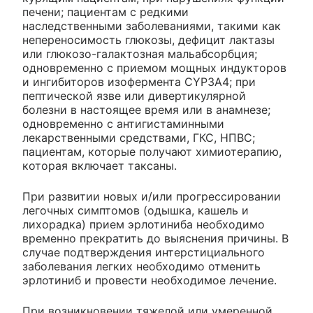
печени; пациентам с редкими
наследственными заболеваниями, такими как
непереносимость глюкозы, дефицит лактазы
или глюкозо-галактозная мальабсорбция;
одновременно с приемом мощных индукторов
и ингибиторов изофермента CYP3A4; при
пептической язве или дивертикулярной
болезни в настоящее время или в анамнезе;
одновременно с антигистаминными
лекарственными средствами, ГКС, НПВС;
пациентам, которые получают химиотерапию,
которая включает таксаны.
При развитии новых и/или прогрессировании
легочных симптомов (одышка, кашель и
лихорадка) прием эрлотиниба необходимо
временно прекратить до выяснения причины. В
случае подтверждения интерстициального
заболевания легких необходимо отменить
эрлотиниб и провести необходимое лечение.
При возникновении тяжелой или умеренной