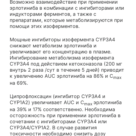
Возможно взаимодействие при применении
эрлотиниба в комбинации с ингибиторами или
индукторами ферментов, а также с
препаратами, которые метаболизируются при
помощи этих изоферментов.
Мощные ингибиторы изофермента CYP3A4
снижают метаболизм эрлотиниба и
увеличивают его концентрацию в плазме.
Ингибирование метаболизма изофермента
CYP3A4 под действием кетоконазола (200 мг
внутрь 2 раза /сут в течение 5 дней) приводит
к увеличению AUC эрлотиниба на 86% и C
max
на 69%.
Ципрофлоксацин (ингибитор CYP3A4 и
CYP1A2) увеличивает AUC и C
эрлотиниба
max
на 39% и 17% соответственно. Необходима
осторожность при применении эрлотиниба в
сочетании с ингибиторами CYP3A4 или
CYP3A4/CYP1A2. В случае развития
токсичности необходимо снизить дозу