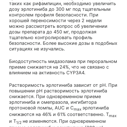
таких как рифампицин, необходимо увеличить
дозу эрлотиниба до 300 мг под тщательным
контролем профиля безопасности. При
хорошей переносимости через 2 недели
можно рассмотреть вопрос об увеличении
дозы препарата до 450 мг, продолжая
тщательно контролировать профиль
безопасности. Более высокие дозы в подобных
ситуациях не изучались.
Биодоступность мидазолама при пероральном
приеме снижается на 24%, что не связано с
влиянием на активность CYP3A4.
Растворимость эрлотиниба зависит от рН. При
повышении рН растворимость эрлотиниба
снижается. При одновременном приеме
эрлотиниба и омепразола, ингибитора
протоновой помпы, AUC и C
эрлотиниба
max
снижаются на 46% и 61% соответственно. Т
max
и T
не изменяются. При одновременном
1/2