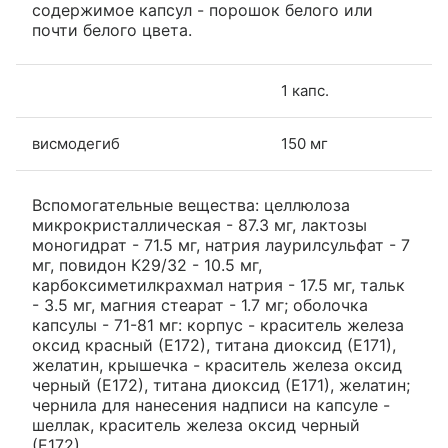
содержимое капсул - порошок белого или
почти белого цвета.
1 капс.
висмодегиб
150 мг
Вспомогательные вещества: целлюлоза
микрокристаллическая - 87.3 мг, лактозы
моногидрат - 71.5 мг, натрия лаурилсульфат - 7
мг, повидон К29/32 - 10.5 мг,
карбоксиметилкрахмал натрия - 17.5 мг, тальк
- 3.5 мг, магния стеарат - 1.7 мг; оболочка
капсулы - 71-81 мг: корпус - краситель железа
оксид красный (Е172), титана диоксид (Е171),
желатин, крышечка - краситель железа оксид
черный (Е172), титана диоксид (Е171), желатин;
чернила для нанесения надписи на капсуле -
шеллак, краситель железа оксид черный
(Е172).