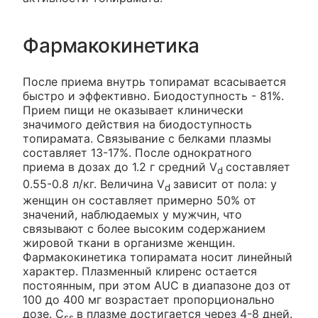
Фармакокинетика
После приема внутрь топирамат всасывается
быстро и эффективно. Биодоступность - 81%.
Прием пищи не оказывает клинически
значимого действия на биодоступность
топирамата. Связывание с белками плазмы
составляет 13-17%. После однократного
приема в дозах до 1.2 г средний V
составляет
d
0.55-0.8 л/кг. Величина V
зависит от пола: у
d
женщин он составляет примерно 50% от
значений, наблюдаемых у мужчин, что
связывают с более высоким содержанием
жировой ткани в организме женщин.
Фармакокинетика топирамата носит линейный
характер. Плазменный клиренс остается
постоянным, при этом AUC в диапазоне доз от
100 до 400 мг возрастает пропорционально
дозе. C
в плазме достигается через 4-8 дней.
ss