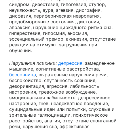
синдром, дизестезия, гипогевзия, ступор,
неуклюжесть, аура, агевзия, дисграфия,
дисфазия, периферическая невропатия,
предобморочные состояния, дистония,
апраксия, нарушение циркадного ритма сна,
гиперестезия, гипосмия, аносмия,
эссенциальный тремор, акинезия, отсутствие
реакции на стимулы, затруднения при
обучении.
Нарушения психики:
депрессия
, замедленное
мышление, когнитивные расстройства,
бессонница
, выраженные нарушения речи,
беспокойство, спутанность сознания,
дезориентация, агрессия, лабильность
настроения, тревожное возбуждение,
эмоциональная лабильность, депрессивное
настроение, гнев, неадекватное поведение,
суицидальные идеи или попытки, слуховые и
зрительные галлюцинации, психотическое
расстройство, апатия, отсутствие спонтанной
речи, нарушения сна, аффективная