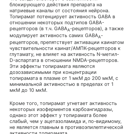
блокирующего действия препарата на
натриевые каналы от состояния нейрона.
Топирамат потенцирует активность GABA в
отношении некоторых подтипов GABA-
рецепторов (в т.ч. GABA
-рецепторов), а также
A
модулирует активность самих GABA
-
A
рецепторов, препятствует активации каинатом
чувствительности каинат/АМПК-рецепторов к
глутамату, не влияет на активность N-метил-
D-аспартата в отношении NMDA-рецепторов.
Эти эффекты топирамата являются
дозозависимыми при концентрации
топирамата в плазме от 1 мкМ до 200 мкМ, с
минимальной активностью в пределах от 1
мкМ до 10 мкМ.
Кроме того, топирамат угнетает активность
некоторых изоферментов карбоангидразы,
однако этот эффект у топирамата более
слабый, чем у ацетазоламида и, по-видимому,
не является главным в противоэпилептической
активности топирамата.