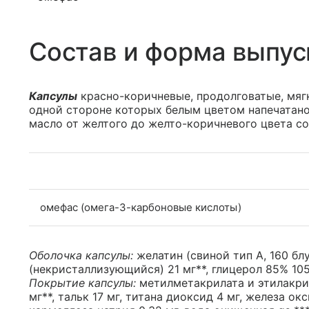
Состав и форма выпус
Капсулы
красно-коричневые, продолговатые, мяг
одной стороне которых белым цветом напечатано
масло от желтого до желто-коричневого цвета с
омефас (омега-3-карбоновые кислоты)
Оболочка капсулы:
желатин (свиной тип А, 160 бл
(некристаллизующийся) 21 мг**, глицерол 85% 105
Покрытие капсулы:
метилметакрилата и этилакрил
мг**, тальк 17 мг, титана диоксид 4 мг, железа ок