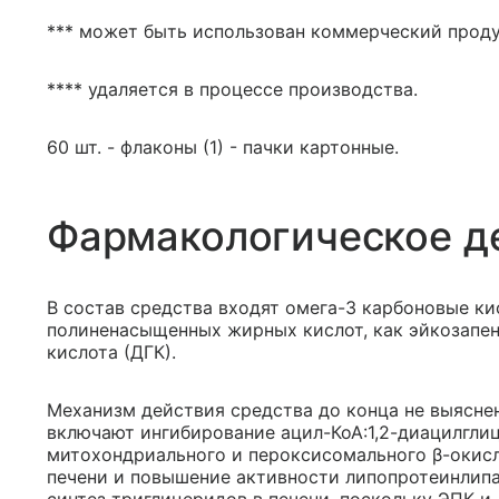
*** может быть использован коммерческий продук
**** удаляется в процессе производства.
60 шт. - флаконы (1) - пачки картонные.
Фармакологическое д
В состав средства входят омега-3 карбоновые ки
полиненасыщенных жирных кислот, как эйкозапен
кислота (ДГК).
Механизм действия средства до конца не выясне
включают ингибирование ацил-КоА:1,2-диацилгли
митохондриального и пероксисомального β-окисл
печени и повышение активности липопротеинлип