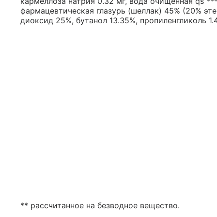
кармеллоза натрия 0.32 мг, вода очищенная qs ***
фармацевтическая глазурь (шеллак) 45% (20% эт
диоксид 25%, бутанол 13.35%, пропиленгликоль 1.4
** рассчитанное на безводное вещество.