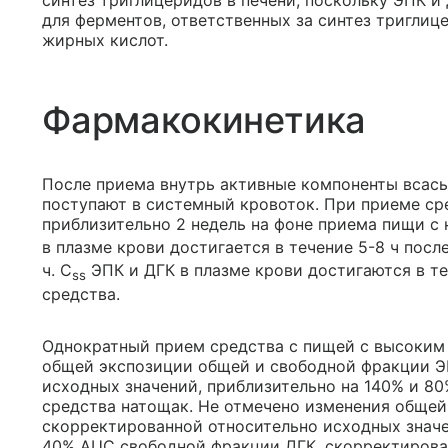
синтез триглицеридов в печени, поскольку ЭПК 
для ферментов, ответственных за синтез триглиц
жирных кислот.
Фармакокинетика
После приема внутрь активные компоненты всасы
поступают в системный кровоток. При приеме сред
приблизительно 2 недель на фоне приема пищи с
в плазме крови достигается в течение 5-8 ч после
ч. C
ЭПК и ДГК в плазме крови достигаются в т
ss
средства.
Однократный прием средства с пищей с высоким
общей экспозиции общей и свободной фракции Э
исходных значений, приблизительно на 140% и 80
средства натощак. Не отмечено изменения общей
скорректированной относительно исходных значе
40% AUC свободной фракции ДГК, скорректирова