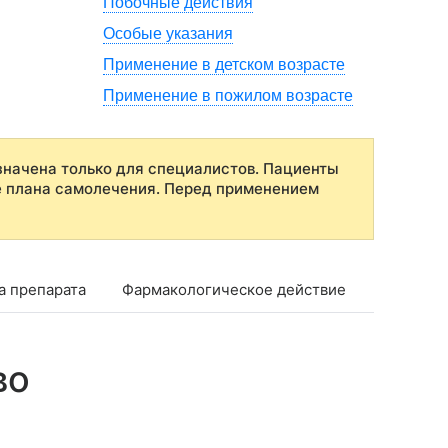
Побочные действия
Особые указания
Применение в детском возрасте
Применение в пожилом возрасте
начена только для специалистов. Пациенты
е плана самолечения. Перед применением
а препарата
Фармакологическое действие
Фармако
во