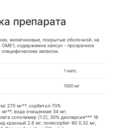
ка препарата
кие, желатиновые, покрытые оболочкой, на
 ОМЕ1; содержимое капсул - прозрачное
о специфическим запахом.
1 капс.
1000 мг
ум) 270 мг**, сорбитол 70%
 мг**, вода очищенная 34 мг;
ата сополимер [1:2], 30% дисперсия*** 16
сид красный 2.6 мг, полисорбат 80 0.32 мг,