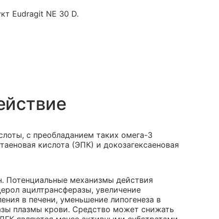
т Eudragit NE 30 D.
ействие
слоты, с преобладанием таких омега-3
таеновая кислота (ЭПК) и докозагексаеновая
н. Потенциальные механизмы действия
церол ацилтрансферазы, увеличение
ения в печени, уменьшение липогенеза в
азы плазмы крови. Средство может снижать