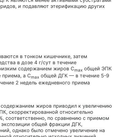
и ДГК являются менее активными субстратами
еридов, и подавляют этерификацию других
ваются в тонком кишечнике, затем
ства в дозе 4 г/сут в течение
 низким содержанием жиров C
общей ЭПК
max
 приема, а C
общей ДГК — в течение 5-9
max
ечение 2 недель ежедневного приема
 содержанием жиров приводил к увеличению
ПК, скорректированной относительно
%, соответственно, по сравнению с приемом
 экспозиции общей фракции ДГК,
ний, однако было отмечено увеличение на
нной относительно исходных значений.