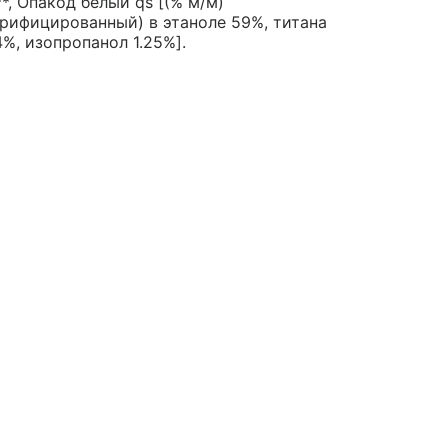
*, Опакод белый qs [(% м/м)
ерифицированный) в этаноле 59%, титана
%, изопропанол 1.25%].