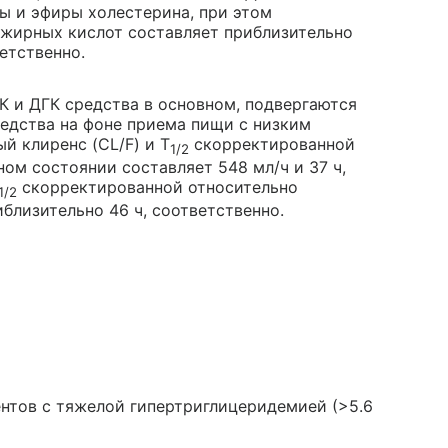
ы и эфиры холестерина, при этом
жирных кислот составляет приблизительно
етственно.
К и ДГК средства в основном, подвергаются
редства на фоне приема пищи с низким
 клиренс (CL/F) и T
скорректированной
1/2
ом состоянии составляет 548 мл/ч и 37 ч,
скорректированной относительно
1/2
близительно 46 ч, соответственно.
ентов с тяжелой гипертриглицеридемией (>5.6