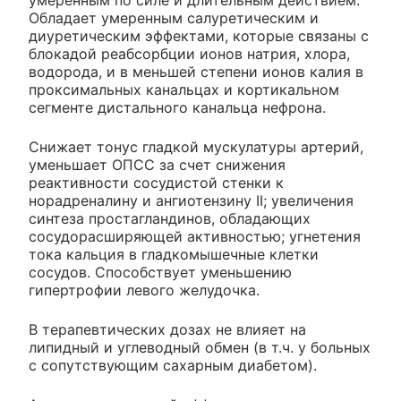
умеренным по силе и длительным действием.
Обладает умеренным салуретическим и
диуретическим эффектами, которые связаны с
блокадой реабсорбции ионов натрия, хлора,
водорода, и в меньшей степени ионов калия в
проксимальных канальцах и кортикальном
сегменте дистального канальца нефрона.
Снижает тонус гладкой мускулатуры артерий,
уменьшает ОПСС за счет снижения
реактивности сосудистой стенки к
норадреналину и ангиотензину II; увеличения
синтеза простагландинов, обладающих
сосудорасширяющей активностью; угнетения
тока кальция в гладкомышечные клетки
сосудов. Способствует уменьшению
гипертрофии левого желудочка.
В терапевтических дозах не влияет на
липидный и углеводный обмен (в т.ч. у больных
с сопутствующим сахарным диабетом).