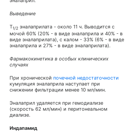
эналаприл.
Выведение
T
эналаприлата - около 11 ч. Выводится c
1/2
мочой 60% (20% - в виде эналаприла и 40% - в
виде эналаприлата), с калом - 33% (6% - в виде
эналаприла и 27% - в виде эналаприлата).
Фармакокинетика в особых клинических
случаях
При хронической
почечной недостаточности
кумуляция эналаприла наступает при
снижении фильтрации менее 10 мл/мин.
Эналаприл удаляется при гемодиализе
(скорость 62 мл/мин) и перитонеальном
диализе.
Индапамид