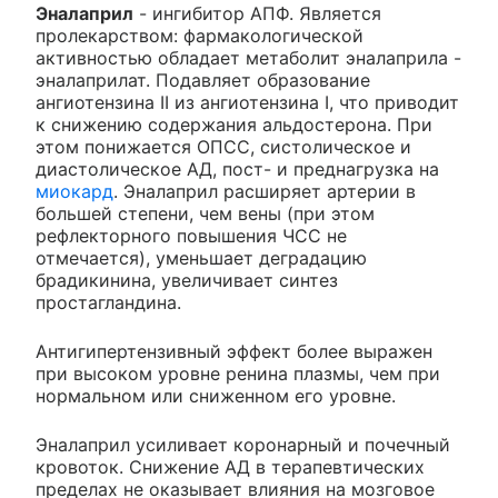
Эналаприл
- ингибитор АПФ. Является
пролекарством: фармакологической
активностью обладает метаболит эналаприла -
эналаприлат. Подавляет образование
ангиотензина II из ангиотензина I, что приводит
к снижению содержания альдостерона. При
этом понижается ОПСС, систолическое и
диастолическое АД, пост- и преднагрузка на
миокард
. Эналаприл расширяет артерии в
большей степени, чем вены (при этом
рефлекторного повышения ЧСС не
отмечается), уменьшает деградацию
брадикинина, увеличивает синтез
простагландина.
Антигипертензивный эффект более выражен
при высоком уровне ренина плазмы, чем при
нормальном или сниженном его уровне.
Эналаприл усиливает коронарный и почечный
кровоток. Снижение АД в терапевтических
пределах не оказывает влияния на мозговое