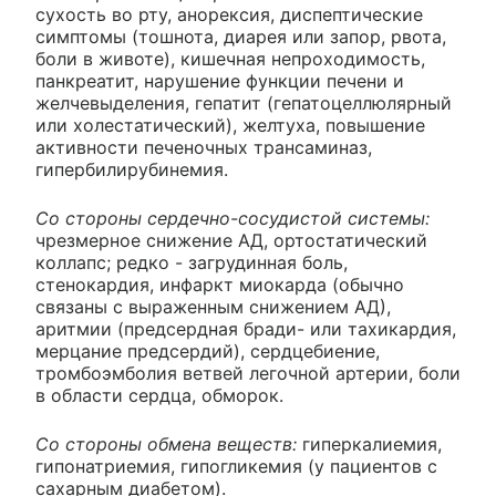
сухость во рту, анорексия, диспептические
симптомы (тошнота, диарея или запор, рвота,
боли в животе), кишечная непроходимость,
панкреатит, нарушение функции печени и
желчевыделения, гепатит (гепатоцеллюлярный
или холестатический), желтуха, повышение
активности печеночных трансаминаз,
гипербилирубинемия.
Со стороны сердечно-сосудистой системы:
чрезмерное снижение АД, ортостатический
коллапс; редко - загрудинная боль,
стенокардия, инфаркт миокарда (обычно
связаны с выраженным снижением АД),
аритмии (предсердная бради- или тахикардия,
мерцание предсердий), сердцебиение,
тромбоэмболия ветвей легочной артерии, боли
в области сердца, обморок.
Со стороны обмена веществ:
гиперкалиемия,
гипонатриемия, гипогликемия (у пациентов с
сахарным диабетом).