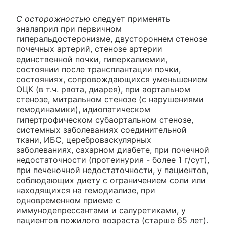
С осторожностью
следует применять
эналаприл при первичном
гиперальдостеронизме, двустороннем стенозе
почечных артерий, стенозе артерии
единственной почки, гиперкалиемии,
состоянии после трансплантации почки,
состояниях, сопровождающихся уменьшением
ОЦК (в т.ч. рвота, диарея), при аортальном
стенозе, митральном стенозе (с нарушениями
гемодинамики), идиопатическом
гипертрофическом субаортальном стенозе,
системных заболеваниях соединительной
ткани, ИБС, цереброваскулярных
заболеваниях, сахарном диабете, при почечной
недостаточности (протеинурия - более 1 г/сут),
при печеночной недостаточности, у пациентов,
соблюдающих диету с ограничением соли или
находящихся на гемодиализе, при
одновременном приеме с
иммунодепрессантами и салуретиками, у
пациентов пожилого возраста (старше 65 лет).